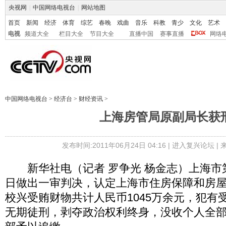
央视网
|
中国网络电视台
|
网站地图
首页
新闻
经济
体育
综艺
春晚
戏曲
音乐
科教
青少
文化
艺术
电视
频道大全
栏目大全
节目大全
直播中国
赛事直播
网络
中国网络电视台
>
经济台
>
财经资讯
>
上海房管局原副局长获
发布时间:2011年06月24日 04:16 |
进入复兴论坛
|
新华社电（记者 罗争光 杨金志）上海市第
日做出一审判决，认定上海市住房保障和房
校兴受贿财物共计人民币1045万余元，犯有
无期徒刑，剥夺政治权利终身，没收个人全