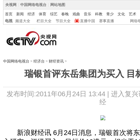
央视网
|
中国网络电视台
|
网站地图
首页
新闻
经济
体育
综艺
春晚
戏曲
音乐
科教
青少
文化
艺术
电视
频道大全
栏目大全
节目大全
直播中国
赛事直播
网络
中国网络电视台
>
经济台
>
财经资讯
>
瑞银首评东岳集团为买入 目标
发布时间:2011年06月24日 13:44 |
进入复兴
经
新浪财经讯 6月24日消息，瑞银首次将东岳集团