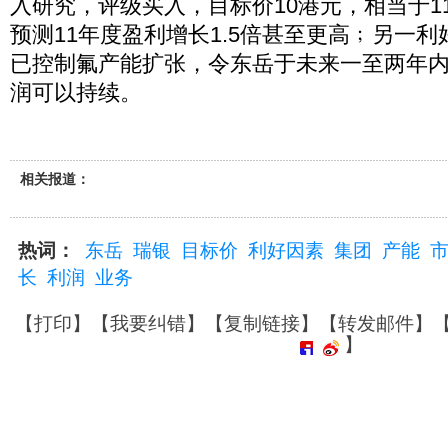
入研究，评级买入，目标价10港元，相当于11
预测11年度盈利增长1.5倍甚至更高﹔另一
已控制氟产能扩张，令东岳于未来一至两年
润可以持续。
相关报道：
热词：
东岳
瑞银
目标价
利好因素
集团
产能
长
利润
业务
【
打印
】【
我要纠错
】【
复制链接
】【
转发邮件
】
】