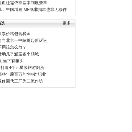
造血还需依靠基本制度变革
凡：中国增资IMF既非捐款也非无条件
精选
更多
发票价格包含税金
将向北京一中院提起新诉讼
不用该怎么放？
活动几乎涵盖各个领域
银 当下有赚头
0万打造4个五星级旅游厕所
那些年薪百万的“神秘”职业
返修因代工厂为二流作坊