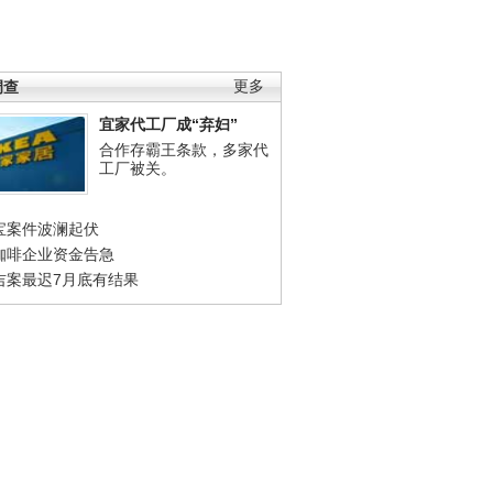
调查
更多
宜家代工厂成“弃妇”
合作存霸王条款，多家代
工厂被关。
宝案件波澜起伏
咖啡企业资金告急
吉案最迟7月底有结果