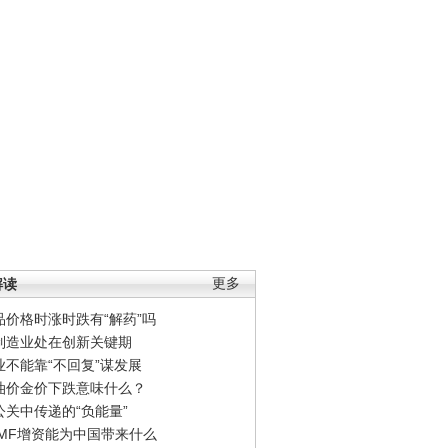
解读
更多
品价格时涨时跌有“解药”吗
制造业处在创新关键期
业不能靠“不回复”谋发展
油价金价下跌意味什么？
公关中传递的“负能量”
IMF增资能为中国带来什么