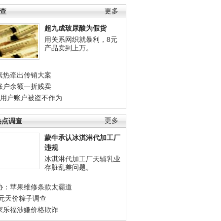
调查
更多
超九成玻尿酸为假货
用关系网织就暴利，8元
产品卖到上万。
素热牵出传销大案
账户余额一折贱卖
店用户账户被盗不作为
热点调查
更多
蒙牛承认冰淇淋代加工厂
违规
冰淇淋代加工厂天辅乳业
存脏乱差问题。
协：苹果维修条款太霸道
0元天价粽子调查
家乐福涉嫌价格欺诈