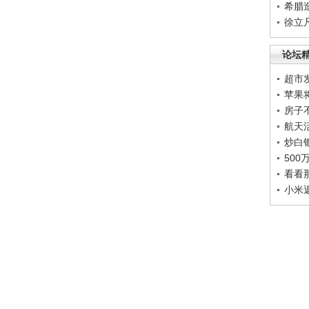
希腊
徐立
论坛
超市
苹果
房子
航天
炒白
50
看看
小米