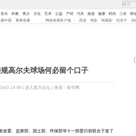
音乐
科教
青少
文化
艺术
公益
产经
汽车
旅游
健康
时尚
三农
商
直播中国
赛事直播
网络电视客户端
|
高清
电影
电视剧
纪录片
动
违规高尔夫球场何必留个口子
日 14:48 |
进入复兴论坛
| 来源：新华网
改委、监察部、国土部、环保部等十一部委日前联合下发了