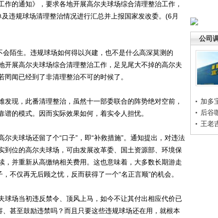
工作的通知》，要求各地开展高尔夫球场综合清理整治工作，
单及违规球场清理整治情况进行汇总并上报国家发改委。(6月
公司
不会陌生。违规球场如何得以兴建，也不是什么高深莫测的
地开展高尔夫球场综合清理整治工作，足见尾大不掉的高尔夫
若罔闻已经到了非清理整治不可的时候了。
发现，此番清理整治，虽然十一部委联合的阵势绝对空前，
加多
后谷
靠谱的模式。因而实际效果如何，着实令人担忧。
王老
夫球场还留了个“口子”，即“补救措施”。通知提出，对违法
实到位的高尔夫球场，可由发展改革委、国土资源部、环境保
续，并重新从高缴纳相关费用。这也意味着，大多数长期游走
子，不仅再无后顾之忧，反而获得了一个“名正言顺”的机会。
球场当初违反禁令、顶风上马，如今不让其付出相应代价已
纵容、甚至鼓励违禁吗？而且只要这些违规球场还在用，就根本