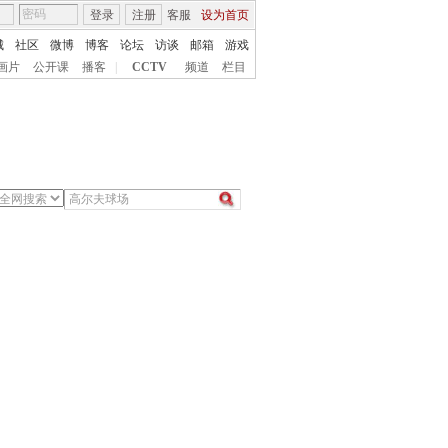
登录
注册
客服
设为首页
城
社区
微博
博客
论坛
访谈
邮箱
游戏
画片
公开课
播客
|
CCTV
频道
栏目