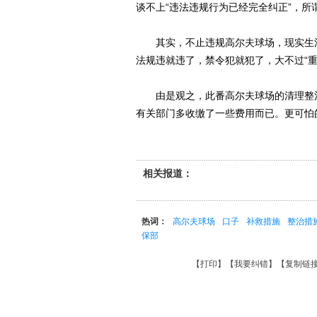
谈不上“违法违规行为已经完全纠正”，所
其实，不止违规高尔夫球场，现实生活中
法规违就违了，禁令犯就犯了，大不过“重
由是观之，此番高尔夫球场的清理整治
有关部门多收缴了一些费用而已。更可怕
相关报道：
热词：
高尔夫球场
口子
补救措施
整治措
保部
【
打印
】【
我要纠错
】【
复制链