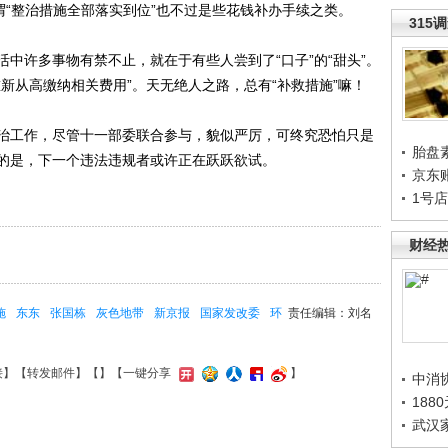
谓“整治措施全部落实到位”也不过是些花钱补办手续之类。
315
许多事物有禁不止，就在于有些人尝到了“口子”的“甜头”。
新从高缴纳相关费用”。天无绝人之路，总有“补救措施”嘛！
工作，尽管十一部委联合参与，貌似严厉，可终究恐怕只是
胎盘
的是，下一个违法违规者或许正在跃跃欲试。
京东
1号
财经
施
东东
张国栋
灰色地带
新京报
国家发改委
环
责任编辑：刘名
接
】【
转发邮件
】【
】
【一键分享
】
中消
188
武汉