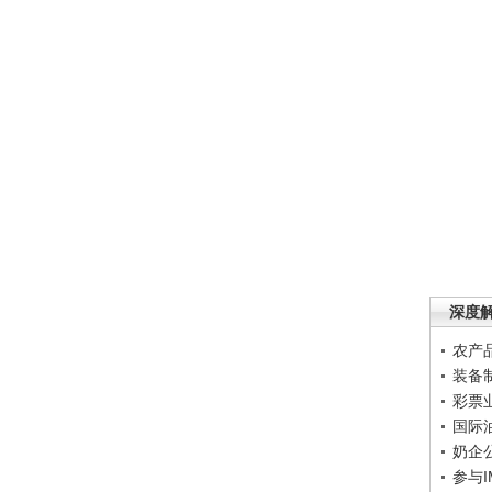
深度
农产
装备
彩票
国际
奶企
参与