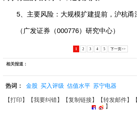
5、主要风险：大规模扩建提前，沪杭甬
（广发证券（000776）研究中心）
1
2
3
4
5
下一页>>
相关报道：
热词：
金股
买入评级
估值水平
苏宁电器
【
打印
】【
我要纠错
】【
复制链接
】【
转发邮件
】
】