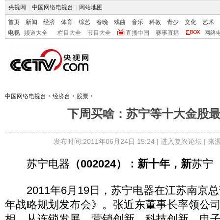
央视网
|
中国网络电视台
|
网站地图
首页
新闻
经济
体育
综艺
春晚
戏曲
音乐
科教
青少
文化
艺术
电视
频道大全
栏目大全
节目大全
直播中国
赛事直播
网络
中国网络电视台
>
经济台
>
股票
>
下周买啥：苏宁等十大金股
发布时间:2011年06月24日 15:24 |
进入复兴论坛
| 
苏宁电器
（002024）：新十年，新
苏宁
2011年6月19日，苏宁电器在江苏南京
年战略规划发布会》。张近东董事长率领公
相，从连锁发展、营销创新、科技创新、电