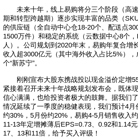
未来十年，线上易购将分三个阶段（高速
期和转型跨越期）逐步实现丰富的品类（SKU
的供应链（全自动中心仓18-20个、配送点30
1500万件）和稳定的系统（云数据中心8个，IT
人）。公司规划到2020年末，易购年复合增
收入超3000亿元（其中海外收入占比5%）
个“新苏宁”。
刚刚宣布大股东携战投以现金溢价定增55
紧接着召开未来十年战略规划发布会，既体
信心满满，也给投资者极大的鼓舞。据我们了解
情况延续了一季度的稳健表现，我们预计4月
约30%，5月份约20%，易购4-5月销售收入
11-13年定增摊薄后EPS=0.73、0.92和1.
17、13和11倍，给予买入评级！