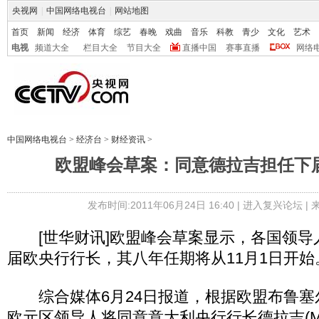
央视网
|
中国网络电视台
|
网站地图
首页
新闻
经济
体育
综艺
春晚
戏曲
音乐
科教
青少
文化
艺术
电视
频道大全
栏目大全
节目大全
直播中国
赛事直播
网络
中国网络电视台
>
经济台
>
财经资讯
>
欧盟峰会草案：同意德拉吉担任下
发布时间:2011年06月24日 16:40 |
进入复兴论坛
|
[世华财讯]欧盟峰会草案显示，各国领导
届欧央行行长，其八年任期将从11月1日开始
综合媒体6月24日报道，根据欧盟布鲁塞
欧元区领导人将同意意大利央行行长德拉吉(Mario