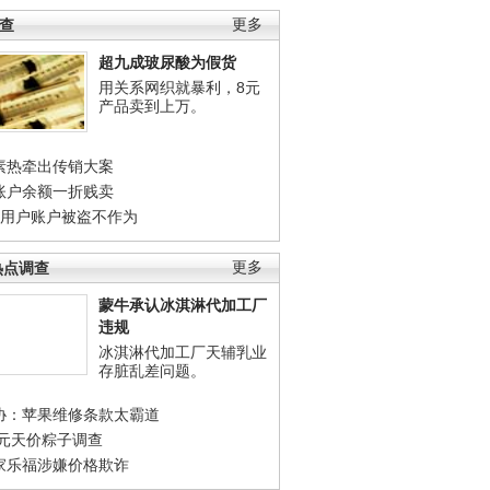
调查
更多
超九成玻尿酸为假货
用关系网织就暴利，8元
产品卖到上万。
素热牵出传销大案
账户余额一折贱卖
店用户账户被盗不作为
热点调查
更多
蒙牛承认冰淇淋代加工厂
违规
冰淇淋代加工厂天辅乳业
存脏乱差问题。
协：苹果维修条款太霸道
0元天价粽子调查
家乐福涉嫌价格欺诈