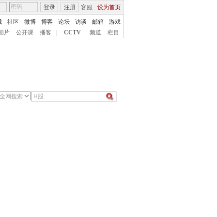
登录
注册
客服
设为首页
城
社区
微博
博客
论坛
访谈
邮箱
游戏
画片
公开课
播客
|
CCTV
频道
栏目