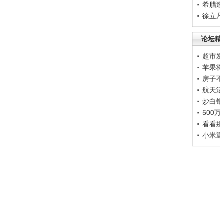
希腊
徐立
论坛
超市
苹果
房子
航天
炒白
50
看看
小米