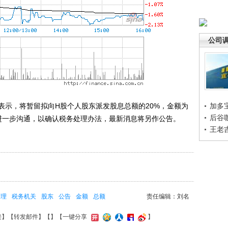
公司
表示，将暂留拟向H股个人股东派发股息总额的20%，金额为
加多
后谷
机关进一步沟通，以确认税务处理办法，最新消息将另作公告。
王老
处理
税务机关
股东
公告
金额
总额
责任编辑：刘名
接
】【
转发邮件
】【
】
【一键分享
】