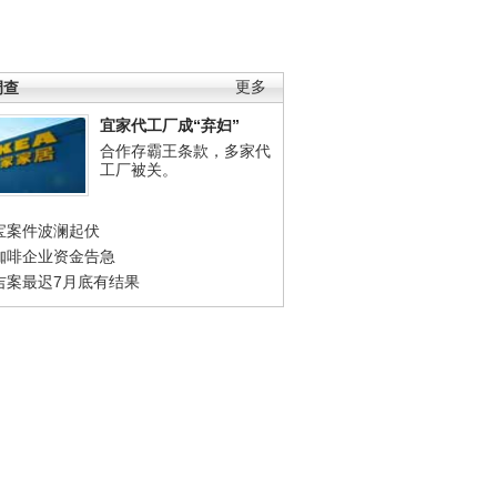
调查
更多
宜家代工厂成“弃妇”
合作存霸王条款，多家代
工厂被关。
宝案件波澜起伏
咖啡企业资金告急
吉案最迟7月底有结果