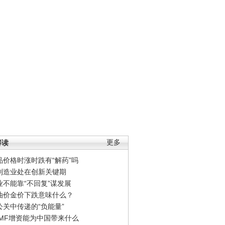
解读
更多
品价格时涨时跌有“解药”吗
制造业处在创新关键期
业不能靠“不回复”谋发展
油价金价下跌意味什么？
公关中传递的“负能量”
IMF增资能为中国带来什么