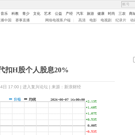
音乐
科教
青少
文化
艺术
公益
产经
汽车
旅游
健康
时尚
三农
商
直播中国
赛事直播
网络电视客户端
|
高清
电影
电视剧
纪录片
动
代扣H股个人股息20%
日 17:00 |
进入复兴论坛
| 来源：新浪财经