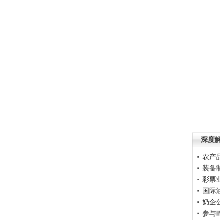
深度
农产
装备
彩票
国际
奶企
参与