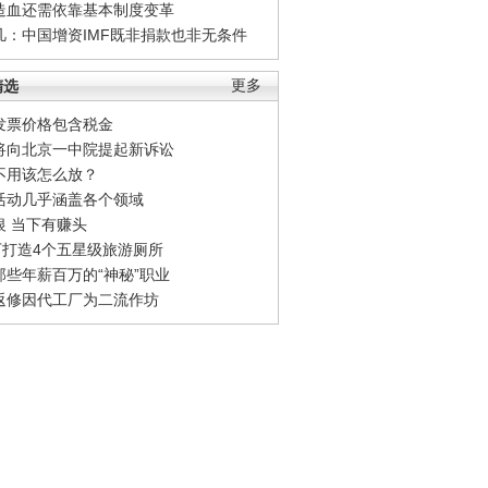
造血还需依靠基本制度变革
凡：中国增资IMF既非捐款也非无条件
精选
更多
发票价格包含税金
将向北京一中院提起新诉讼
不用该怎么放？
活动几乎涵盖各个领域
银 当下有赚头
0万打造4个五星级旅游厕所
那些年薪百万的“神秘”职业
返修因代工厂为二流作坊