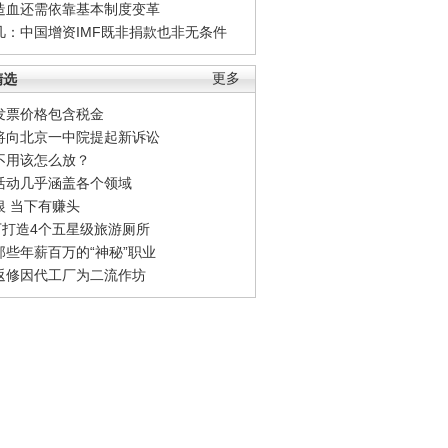
造血还需依靠基本制度变革
凡：中国增资IMF既非捐款也非无条件
精选
更多
发票价格包含税金
将向北京一中院提起新诉讼
不用该怎么放？
活动几乎涵盖各个领域
银 当下有赚头
0万打造4个五星级旅游厕所
那些年薪百万的“神秘”职业
返修因代工厂为二流作坊