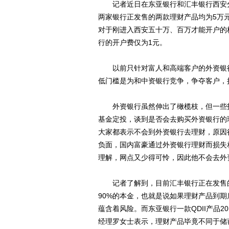
记者近日在东亚银行和汇丰银行西安分
两家银行正发售的两款理财产品均为5万
对于刚进入西安五十万、百万才能开户的
行的开户费仅为1元。
以前只针对富人和高端客户的外资银行
低门槛是为和中资银行竞争，争夺客户，
外资银行虽然伸出了橄榄枝，但一些投
基金定投，谈到是否会去购买外资银行的
大家都表示不会到外资银行去理财，原因
负面，国内富豪通过外资银行理财而损失
理解，网点又少得可怜，因此他不会去外
记者了解到，目前汇丰银行正在发售的
90%的本金，也就是说如果理财产品到期
蕴含着风险。而东亚银行一款QDII产品20
经理罗女士表示，理财产品毕竟不同于储