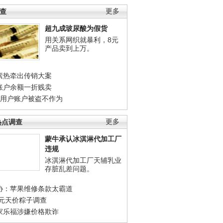
调查
更多
超九成玻尿酸为假货
用关系网织就暴利，8元
产品卖到上万。
素热牵出传销大案
账户余额一折贱卖
店用户账户被盗不作为
热点调查
更多
蒙牛承认冰淇淋代加工厂
违规
冰淇淋代加工厂天辅乳业
存脏乱差问题。
协：苹果维修条款太霸道
0元天价粽子调查
家乐福涉嫌价格欺诈