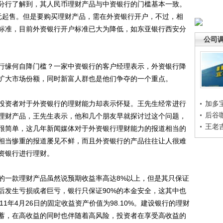
行了解到，其人民币理财产品与中资银行的门槛基本一致。
元起售。但是要购买理财产品，需在外资银行开户，不过，相
标准，目前外资银行开户标准已大为降低，如东亚银行西安分
公司
缘何自降门槛？一家中资银行的客户经理表示，外资银行降
扩大市场份额，同时新富人群也是他们争夺的一个重点。
资者对于外资银行的理财能力却表示怀疑。王先生经常进行
加多
后谷
理财产品，王先生表示，他和几个朋友早就探讨过这个问题，
王老
很简单，这几年新闻媒体对于外资银行理财能力的报道相当的
相当惨重的报道屡见不鲜，而且外资银行的产品往往让人很难
资银行进行理财。
一款理财产品虽然说预期收益率高达8%以上，但是其只保证
后发生亏损或者巨亏，银行只保证90%的本金安全，这其中也
11年4月26日的固定收益资产价值为98.10%。建设银行的理财
蓄，在高收益的同时也伴随着高风险，投资者在享受高收益的