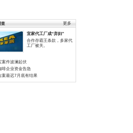
调查
更多
宜家代工厂成“弃妇”
合作存霸王条款，多家代
工厂被关。
宝案件波澜起伏
咖啡企业资金告急
吉案最迟7月底有结果