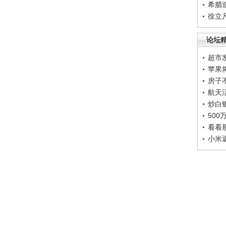
希腊
徐立
论坛
超市
苹果
房子
航天
炒白
50
看看
小米