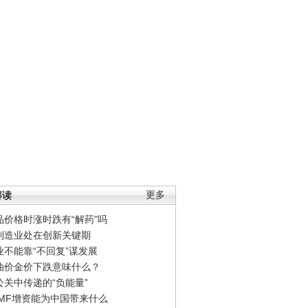
解读
更多
品价格时涨时跌有“解药”吗
制造业处在创新关键期
业不能靠“不回复”谋发展
油价金价下跌意味什么？
公关中传递的“负能量”
IMF增资能为中国带来什么