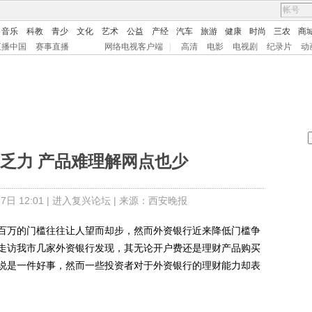
音乐
科教
青少
文化
艺术
公益
产经
汽车
旅游
健康
时尚
三农
商
直播中国
赛事直播
网络电视客户端
|
高清
电影
电视剧
纪录片
动
乏力 产品难理解网点也少
日 12:01 |
进入复兴论坛
| 来源：西安晚报
万的门槛往往让人望而却步，然而外资银行近来降低门槛争
走访我市几家外资银行发现，其无论开户费还是理财产品购买
说是一件好事，然而一些投资者对于外资银行的理财能力却表