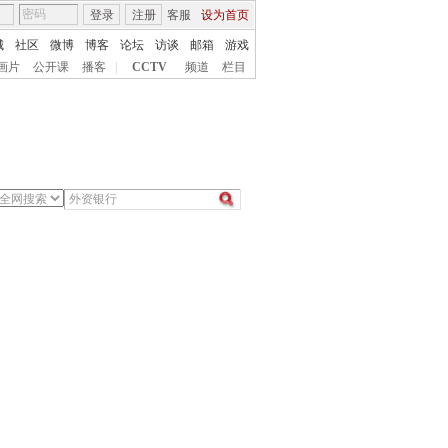
登录
注册
客服
设为首页
城
社区
微博
博客
论坛
访谈
邮箱
游戏
画片
公开课
播客
|
CCTV
频道
栏目