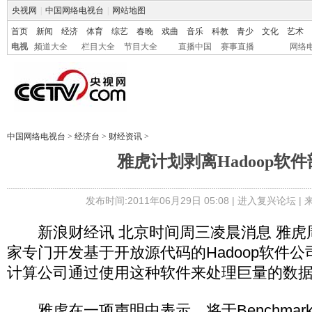
央视网
|
中国网络电视台
|
网站地图
首页
新闻
经济
体育
综艺
春晚
戏曲
音乐
科教
青少
文化
艺术
电视
频道大全
栏目大全
节目大全
直播中国
赛事直播
网络
中国网络电视台
>
经济台
>
财经资讯
>
雅虎计划剥离Hadoop软
发布时间:2011年06月29日 05:08 |
进入复兴论坛
|
新浪财经讯 北京时间周三凌晨消息 雅虎
家专门开发基于开放源代码的Hadoop软件
计算公司通过使用这种软件来处理巨量的数
雅虎在一项声明中表示，将于Benchmark C