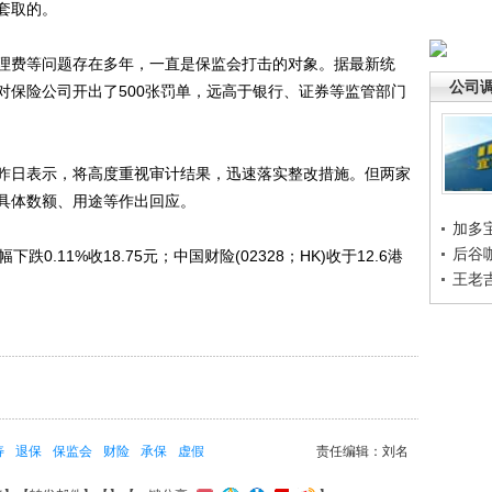
套取的。
费等问题存在多年，一直是保监会打击的对象。据最新统
公司
对保险公司开出了500张罚单，远高于银行、证券等监管部门
日表示，将高度重视审计结果，迅速落实整改措施。但两家
具体数额、用途等作出回应。
加多
后谷
0.11%收18.75元；中国财险(02328；HK)收于12.6港
王老
寿
退保
保监会
财险
承保
虚假
责任编辑：刘名