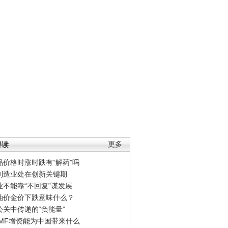
解读
更多
品价格时涨时跌有“解药”吗
制造业处在创新关键期
业不能靠“不回复”谋发展
油价金价下跌意味什么？
公关中传递的“负能量”
IMF增资能为中国带来什么