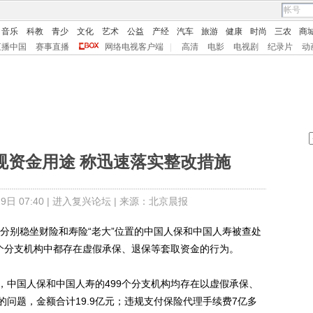
音乐
科教
青少
文化
艺术
公益
产经
汽车
旅游
健康
时尚
三农
商
直播中国
赛事直播
网络电视客户端
|
高清
电影
电视剧
纪录片
动
规资金用途 称迅速落实整改措施
日 07:40 |
进入复兴论坛
| 来源：北京晨报
分别稳坐财险和寿险“老大”位置的中国人保和中国人寿被查处
99个分支机构中都存在虚假承保、退保等套取资金的行为。
中国人保和中国人寿的499个分支机构均存在以虚假承保、
问题，金额合计19.9亿元；违规支付保险代理手续费7亿多