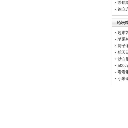
希腊
徐立
论坛
超市
苹果
房子
航天
炒白
50
看看
小米