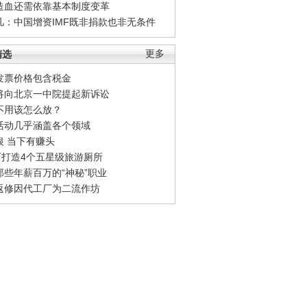
造血还需依靠基本制度变革
凡：中国增资IMF既非捐款也非无条件
精选
更多
发票价格包含税金
将向北京一中院提起新诉讼
不用该怎么放？
活动几乎涵盖各个领域
银 当下有赚头
0万打造4个五星级旅游厕所
那些年薪百万的“神秘”职业
返修因代工厂为二流作坊