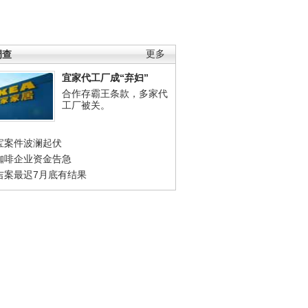
调查
更多
宜家代工厂成“弃妇”
合作存霸王条款，多家代
工厂被关。
宝案件波澜起伏
咖啡企业资金告急
吉案最迟7月底有结果