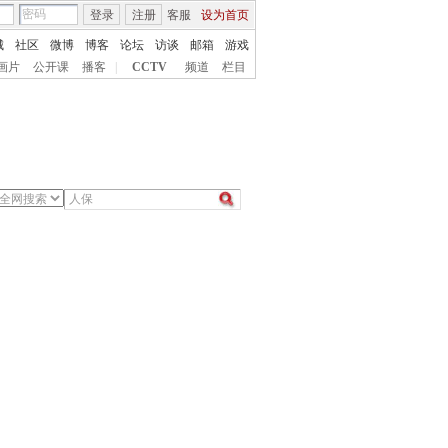
登录
注册
客服
设为首页
城
社区
微博
博客
论坛
访谈
邮箱
游戏
画片
公开课
播客
|
CCTV
频道
栏目