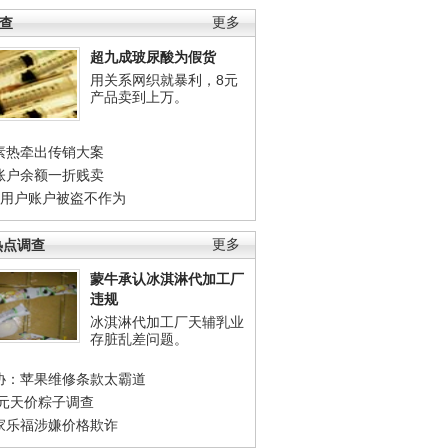
调查
更多
超九成玻尿酸为假货
用关系网织就暴利，8元
产品卖到上万。
素热牵出传销大案
账户余额一折贱卖
店用户账户被盗不作为
热点调查
更多
蒙牛承认冰淇淋代加工厂
违规
冰淇淋代加工厂天辅乳业
存脏乱差问题。
协：苹果维修条款太霸道
0元天价粽子调查
家乐福涉嫌价格欺诈