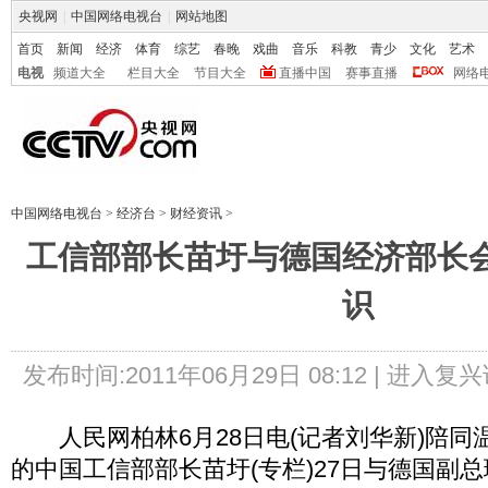
央视网
|
中国网络电视台
|
网站地图
首页
新闻
经济
体育
综艺
春晚
戏曲
音乐
科教
青少
文化
艺术
电视
频道大全
栏目大全
节目大全
直播中国
赛事直播
网络
中国网络电视台
>
经济台
>
财经资讯
>
工信部部长苗圩与德国经济部长
识
发布时间:2011年06月29日 08:12 |
进入复兴
人民网柏林6月28日电(记者刘华新)陪同
的中国工信部部长苗圩(专栏)27日与德国副