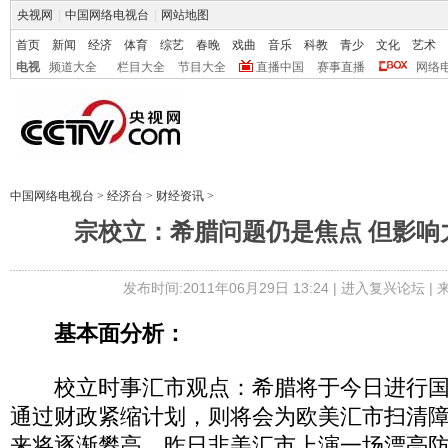
央视网
|
中国网络电视台
|
网站地图
首页
新闻
经济
体育
综艺
春晚
戏曲
音乐
科教
青少
文化
艺术
电视
频道大全
栏目大全
节目大全
直播中国
赛事直播
网络
中国网络电视台
>
经济台
>
财经资讯
>
宗校立：希腊问题仍是焦点 但影响
发布时间:2011年06月29日 13:24 |
进入复兴论坛
|
基本面分析：
校立时事汇市观点：希腊将于今日进行国
通过财政紧缩计划，则将会为欧美汇市扫清
来将逐渐攀高。昨日非美汇市上演一场漂亮