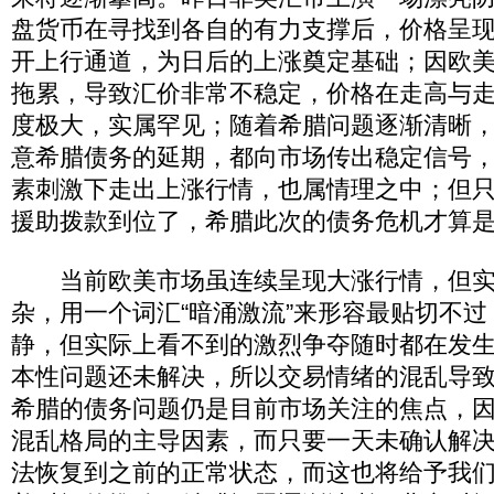
盘货币在寻找到各自的有力支撑后，价格呈
开上行通道，为日后的上涨奠定基础；因欧
拖累，导致汇价非常不稳定，价格在走高与
度极大，实属罕见；随着希腊问题逐渐清晰
意希腊债务的延期，都向市场传出稳定信号
素刺激下走出上涨行情，也属情理之中；但
援助拨款到位了，希腊此次的债务危机才算
当前欧美市场虽连续呈现大涨行情，但实
杂，用一个词汇“暗涌激流”来形容最贴切不
静，但实际上看不到的激烈争夺随时都在发
本性问题还未解决，所以交易情绪的混乱导
希腊的债务问题仍是目前市场关注的焦点，
混乱格局的主导因素，而只要一天未确认解
法恢复到之前的正常状态，而这也将给予我