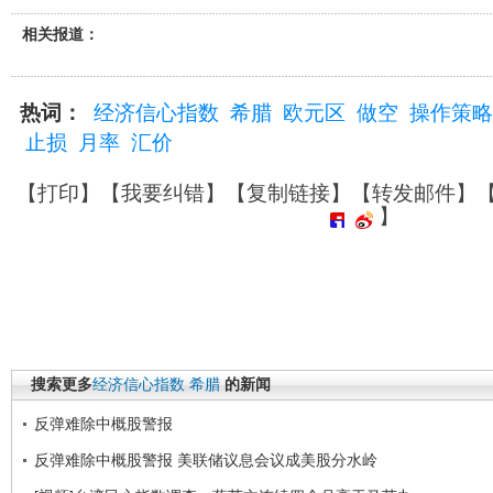
相关报道：
热词：
经济信心指数
希腊
欧元区
做空
操作策略
止损
月率
汇价
【
打印
】【
我要纠错
】【
复制链接
】【
转发邮件
】
】
搜索更多
经济信心指数
希腊
的新闻
反弹难除中概股警报
反弹难除中概股警报 美联储议息会议成美股分水岭