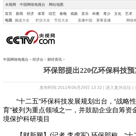
央视网
|
中国网络电视台
|
网站地图
首页
新闻
经济
体育
综艺
春晚
戏曲
音乐
科教
青少
文化
艺术
电视
频道大全
栏目大全
节目大全
直播中国
赛事直播
网络
中国网络电视台
>
经济台
>
财经资讯
>
环保部提出220亿环保科技
发布时间:2011年06月29日 13:32 |
进入复兴论坛
|
“十二五”环保科技发展规划出台，“战略
育”被列为重点领域之一，并鼓励企业自筹资
境保护科研项目
【财新网】(记者 李虎军) 环保部称，“十