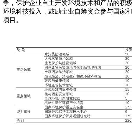
争，保护企业自主开发环境技术和产品的积
环境科技投入，鼓励企业自筹资金参与国家
项目。
类 别
投
水污染防治领域
50
大气污染防治领域
30
生态保护与建设领域
20
固体废物污染防治与化学品管理领域
20
重点领域
土壤污染防治领域
20
绿色经济、清洁生产和循环经济领域
10
环境与健康领域
10
环境监管技术领域
10
环境基准与标准领域
15
核与辐射安全领域
10
重点领域
全球环境问题研究领域
5
战略性新兴环保产业培育
10
国家环境保护重点实验室
2.5
能力建设
国家环境保护工程技术中心
6
国家环境保护野外观测研究站
1.5
合 计
220