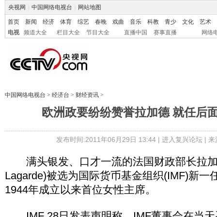
央视网
|
中国网络电视台
|
网站地图
首页
新闻
经济
体育
综艺
春晚
戏曲
音乐
科教
青少
文化
艺术
电视
频道大全
栏目大全
节目大全
直播中国
赛事直播
网络
中国网络电视台
>
经济台
>
财经资讯
>
欧洲政要纷纷赞誉拉加德 就任后
发布时间:2011年06月29日 13:44 |
进入复兴论坛
| 
满头银发、口才一流的法国财政部长拉加德(Ch
Lagarde)被选为国际货币基金组织(IMF)新
1944年成立以来首位女性主席。
IMF 28日发表声明称，IMF董事会在当