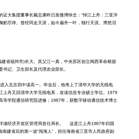
证大集团董事长戴志康昨日发微博悼念：“悼江上舟：三亚洋
鞠躬尽瘁。曾经同走天涯，如今扁舟一叶，独行天涯。潸然泪
福建省福州市)长大。其父江一真，中央苏区创立闽西革命根据
委书记、卫生部长及代理农业部长。
进入北京四中读高一。毕业后，他考上了清华大学的无线电
，江上舟又回清华大学无线电系，攻读信息专业硕士学位。1979
高等学院通信研究院进修；1987年，获数字移动通信技术博士
洋浦经济开发区管理局首任局长。 这是江上舟1987年归国
为海南建省后的第一波“闯海人”，担任海南省三亚市人民政府副