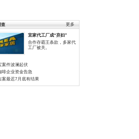
调查
更多
宜家代工厂成“弃妇”
合作存霸王条款，多家代
工厂被关。
宝案件波澜起伏
咖啡企业资金告急
吉案最迟7月底有结果