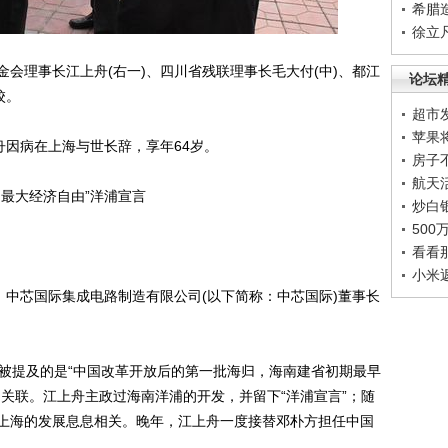
希腊
徐立
金会理事长江上舟(右一)、四川省残联理事长毛大付(中)、都江
论坛
校。
超市
苹果
因病在上海与世长辞，享年64岁。
房子
航天
最大经济自由”洋浦宣言
炒白
50
看看
小米
中芯国际集成电路制造有限公司(以下简称：中芯国际)董事长
提及的是“中国改革开放后的第一批海归，海南建省初期最早
关联。江上舟主政过海南洋浦的开发，并留下“洋浦宣言”；随
上海的发展息息相关。晚年，江上舟一度接替邓朴方担任中国