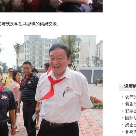
一)与残疾学生马思琪的妈妈交谈。
深度
农产
装备
彩票
国际
奶企
参与