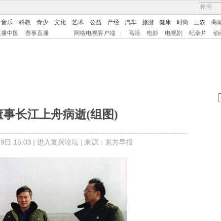
音乐
科教
青少
文化
艺术
公益
产经
汽车
旅游
健康
时尚
三农
商
直播中国
赛事直播
网络电视客户端
|
高清
电影
电视剧
纪录片
动
事长江上舟病逝(组图)
日 15:03 |
进入复兴论坛
| 来源：东方早报