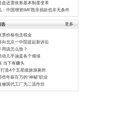
造血还需依靠基本制度变革
凡：中国增资IMF既非捐款也非无条件
精选
更多
发票价格包含税金
将向北京一中院提起新诉讼
不用该怎么放？
活动几乎涵盖各个领域
银 当下有赚头
0万打造4个五星级旅游厕所
那些年薪百万的“神秘”职业
返修因代工厂为二流作坊