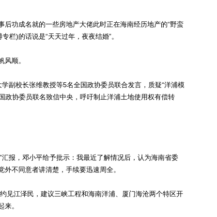
后功成名就的一些房地产大佬此时正在海南经历地产的“野蛮
微博专栏)的话说是“天天过年，夜夜结婚”。
帆风顺。
大学副校长张维教授等5名全国政协委员联合发言，质疑“洋浦模
全国政协委员联名致信中央，呼吁制止洋浦土地使用权有偿转
浪”汇报，邓小平给予批示：我最近了解情况后，认为海南省委
党外不同意者讲清楚，手续要迅速周全。
约见江泽民，建议三峡工程和海南洋浦、厦门海沧两个特区开
起来。