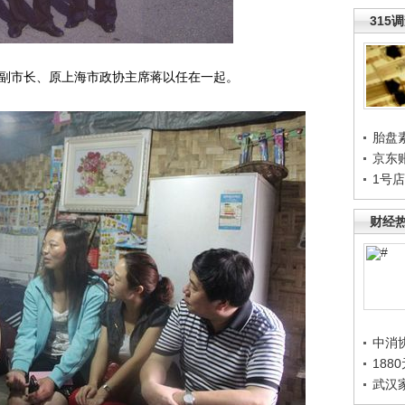
315
市副市长、原上海市政协主席蒋以任在一起。
胎盘
京东
1号
财经
中消
188
武汉