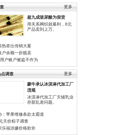
调查
更多
超九成玻尿酸为假货
用关系网织就暴利，8元
产品卖到上万。
素热牵出传销大案
账户余额一折贱卖
店用户账户被盗不作为
热点调查
更多
蒙牛承认冰淇淋代加工厂
违规
冰淇淋代加工厂天辅乳业
存脏乱差问题。
协：苹果维修条款太霸道
0元天价粽子调查
家乐福涉嫌价格欺诈