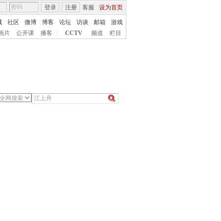
登录
注册
客服
设为首页
城
社区
微博
博客
论坛
访谈
邮箱
游戏
画片
公开课
播客
|
CCTV
频道
栏目