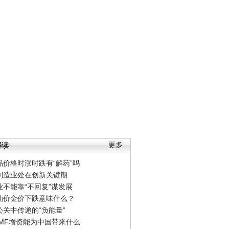
解读
更多
品价格时涨时跌有“解药”吗
制造业处在创新关键期
业不能靠“不回复”谋发展
油价金价下跌意味什么？
公关中传递的“负能量”
IMF增资能为中国带来什么