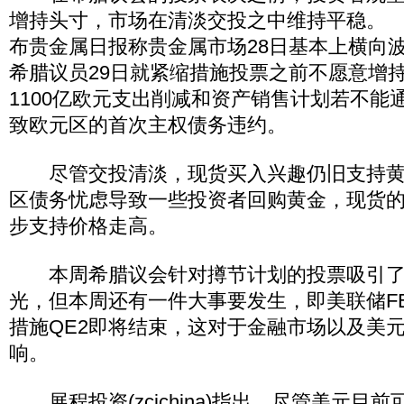
增持头寸，市场在清淡交投之中维持平稳。 
布贵金属日报称贵金属市场28日基本上横向
希腊议员29日就紧缩措施投票之前不愿意增
1100亿欧元支出削减和资产销售计划若不能
致欧元区的首次主权债务违约。
尽管交投清淡，现货买入兴趣仍旧支持黄
区债务忧虑导致一些投资者回购黄金，现货
步支持价格走高。
本周希腊议会针对撙节计划的投票吸引了
光，但本周还有一件大事要发生，即美联储F
措施QE2即将结束，这对于金融市场以及美
响。
展程投资(zcichina)指出，尽管美元目前