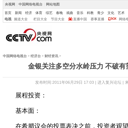
央视网
|
中国网络电视台
|
网站地图
首页
新闻
经济
体育
综艺
春晚
戏曲
音乐
科教
青少
文化
艺术
电视
频道大全
栏目大全
节目大全
直播中国
赛事直播
网络
中国网络电视台
>
经济台
>
财经资讯
>
金银关注多空分水岭压力 不破有
发布时间:2011年06月29日 17:03 |
进入复兴论坛
|
展程投资：
基本面：
在希腊议会的投票表决之前，投资者观望