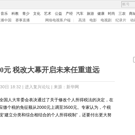
音乐
科教
青少
文化
艺术
公益
产经
汽车
旅游
健康
时尚
三农
商
直播中国
赛事直播
网络电视客户端
|
高清
电影
电视剧
纪录片
动
00元 税改大幕开启未来任重道远
日 18:32 |
进入复兴论坛
| 来源：新华网
全国人大常委会表决通过了关于修改个人所得税法的决定，在
缴个税的免征额从2000元上调至3500元。专家认为，个税
现“建立分类和综合相结合的个人所得税制”，还要付出更大努