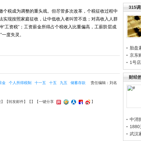
315
个税成为调整的重头戏。但尽管多次改革，个税征收过程中
法实现按照家庭征收，让中低收入者叫苦不迭；对高收入人群
种“工资税”；工资薪金所得占个税收入比重偏高，工薪阶层成
”一度失灵。
胎盘
京东
1号
财经
薪金
个人所得税制
十一五
十五
九五
储蓄存款
责任编辑：刘名
接
】【
转发邮件
】【
】
【一键分享
】
中消
188
武汉