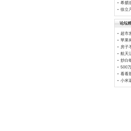
希腊
徐立
论坛
超市
苹果
房子
航天
炒白
50
看看
小米