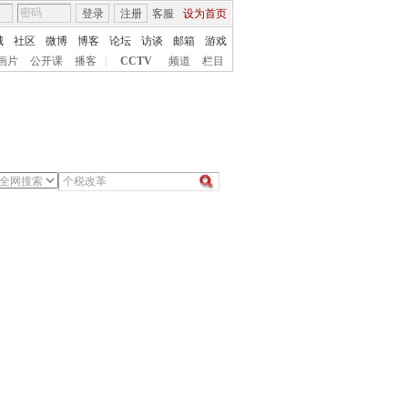
登录
注册
客服
设为首页
城
社区
微博
博客
论坛
访谈
邮箱
游戏
画片
公开课
播客
|
CCTV
频道
栏目