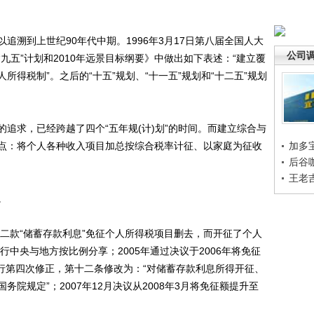
到上世纪90年代中期。1996年3月17日第八届全国人大
公司
九五”计划和2010年远景目标纲要》中做出如下表述：“建立覆
得税制”。之后的“十五”规划、“十一五”规划和“十二五”规划
求，已经跨越了四个“五年规(计)划”的时间。而建立综合与
点：将个人各种收入项目加总按综合税率计征、以家庭为征收
加多
后谷
王老
。
二款“储蓄存款利息”免征个人所得税项目删去，而开征了个人
行中央与地方按比例分享；2005年通过决议于2006年将免征
6月进行第四次修正，第十二条修改为：“对储蓄存款利息所得开征、
院规定”；2007年12月决议从2008年3月将免征额提升至