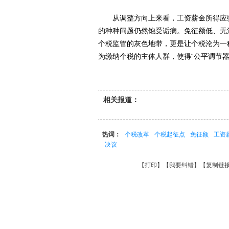
从调整方向上来看，工资薪金所得应缴
的种种问题仍然饱受诟病。免征额低、无
个税监管的灰色地带，更是让个税沦为一
为缴纳个税的主体人群，使得“公平调节器
相关报道：
热词：
个税改革
个税起征点
免征额
工资
决议
【
打印
】【
我要纠错
】【
复制链