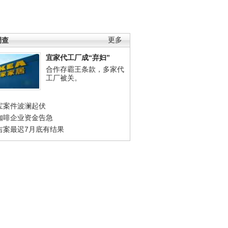
调查
更多
宜家代工厂成“弃妇”
合作存霸王条款，多家代
工厂被关。
宝案件波澜起伏
咖啡企业资金告急
吉案最迟7月底有结果