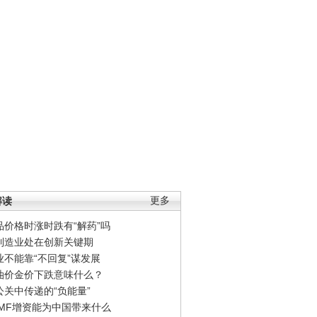
解读
更多
品价格时涨时跌有“解药”吗
制造业处在创新关键期
业不能靠“不回复”谋发展
油价金价下跌意味什么？
公关中传递的“负能量”
IMF增资能为中国带来什么