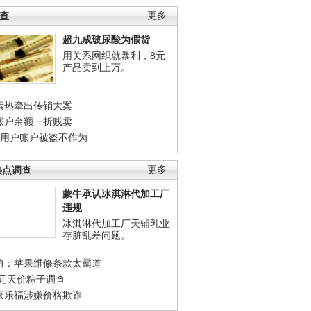
调查
更多
超九成玻尿酸为假货
用关系网织就暴利，8元
产品卖到上万。
素热牵出传销大案
账户余额一折贱卖
店用户账户被盗不作为
热点调查
更多
蒙牛承认冰淇淋代加工厂
违规
冰淇淋代加工厂天辅乳业
存脏乱差问题。
协：苹果维修条款太霸道
0元天价粽子调查
家乐福涉嫌价格欺诈