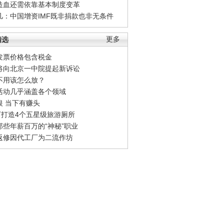
造血还需依靠基本制度变革
凡：中国增资IMF既非捐款也非无条件
精选
更多
发票价格包含税金
将向北京一中院提起新诉讼
不用该怎么放？
活动几乎涵盖各个领域
银 当下有赚头
0万打造4个五星级旅游厕所
那些年薪百万的“神秘”职业
返修因代工厂为二流作坊