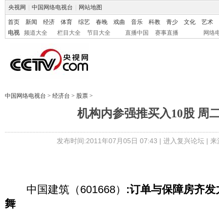
央视网
|
中国网络电视台
|
网站地图
首页
新闻
经济
体育
综艺
春晚
戏曲
音乐
科教
青少
文化
艺术
电视
频道大全
栏目大全
节目大全
直播中国
赛事直播
网络
中国网络电视台
>
经济台
>
股票
>
机构内参强推买入10股 周
发布时间:2011年07月05日 07:43 |
进入复兴论坛
| 
中国建筑（601668）
:订单与保障房齐
舞