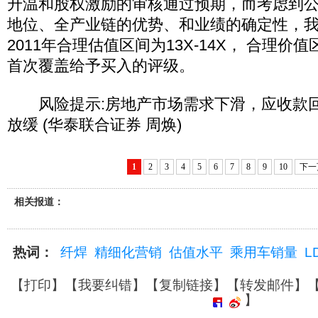
升温和股权激励的审核通过预期，而考虑到
地位、全产业链的优势、和业绩的确定性，
2011年合理估值区间为13X-14X， 合理价值区
首次覆盖给予买入的评级。
风险提示:房地产市场需求下滑，应收款回
放缓 (华泰联合证券 周焕)
1
2
3
4
5
6
7
8
9
10
下一
相关报道：
热词：
纤焊
精细化营销
估值水平
乘用车销量
L
【
打印
】【
我要纠错
】【
复制链接
】【
转发邮件
】
】