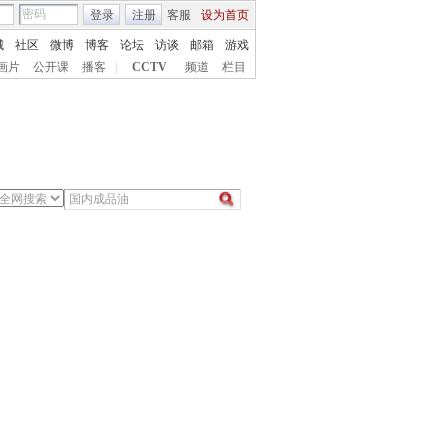
登录
注册
客服
设为首页
城
社区
微博
博客
论坛
访谈
邮箱
游戏
画片
公开课
播客
|
CCTV
频道
栏目