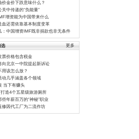
油价金价下跌意味什么？
公关中传递的“负能量”
IMF增资能为中国带来什么
造血还需依靠基本制度变革
凡：中国增资IMF既非捐款也非无条件
精选
更多
发票价格包含税金
将向北京一中院提起新诉讼
不用该怎么放？
活动几乎涵盖各个领域
银 当下有赚头
0万打造4个五星级旅游厕所
那些年薪百万的“神秘”职业
返修因代工厂为二流作坊