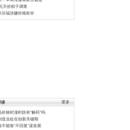
0元天价粽子调查
家乐福涉嫌价格欺诈
解读
更多
品价格时涨时跌有“解药”吗
制造业处在创新关键期
业不能靠“不回复”谋发展