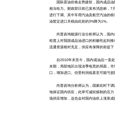
国际原油价格走势疲软，国内成品油降
相当给力。财政部日前已发布消息称，7
进行下调。其中车用汽油及航空汽油的税率
油暂定进口关税由此前的3%降为1%。
尚普咨询能源行业分析师认为，国内成品油
程度上对我国成品油进口的积极性起到推
流通资源相对充足，供应有保障的前提下
自2010年末至今，国内成油品一直处
末期，局部地区出现淡季电荒的局面，市
口，增加进口。但受利润低甚至可能亏损
尚普咨询分析师认为，国家此时下调进
地保证国内供应，此举可减轻炼制的压力
场供应增加，这也会对国内油价上涨形成