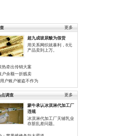
调查
更多
超九成玻尿酸为假货
用关系网织就暴利，8元
产品卖到上万。
素热牵出传销大案
账户余额一折贱卖
店用户账户被盗不作为
热点调查
更多
蒙牛承认冰淇淋代加工厂
违规
冰淇淋代加工厂天辅乳业
存脏乱差问题。
协：苹果维修条款太霸道