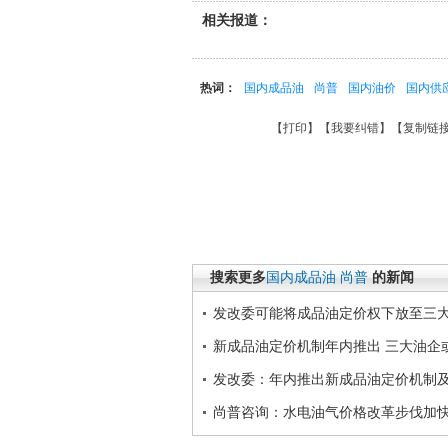
相关报道：
热词：
国内成品油
尚普
国内油价
国内供
【
打印
】【
我要纠错
】【
复制链
搜索更多
国内成品油
尚普
的新闻
发改委可能将成品油定价权下放至三
新成品油定价机制年内推出 三大油企
发改委：年内推出新成品油定价机制
尚普咨询：水电油气价格改革步伐加