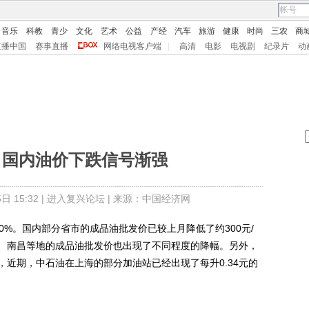
音乐
科教
青少
文化
艺术
公益
产经
汽车
旅游
健康
时尚
三农
商
直播中国
赛事直播
网络电视客户端
|
高清
电影
电视剧
纪录片
动
：国内油价下跌信号渐强
 15:32 |
进入复兴论坛
| 来源：中国经济网
%。国内部分省市的成品油批发价已较上月降低了约300元/
、南昌等地的成品油批发价也出现了不同程度的降幅。另外，
近期，中石油在上海的部分加油站已经出现了每升0.34元的