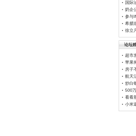
国际
奶企
参与
希腊
徐立
论坛
超市
苹果
房子
航天
炒白
50
看看
小米