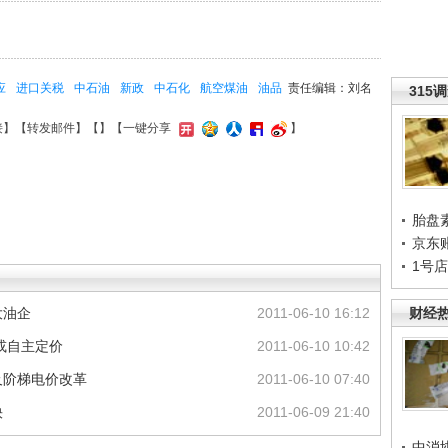
应
进口关税
中石油
新政
中石化
航空煤油
油品
责任编辑：刘名
315
接
】【
转发邮件
】【
】
【一键分享
】
胎盘
京东
1号
大油企
2011-06-10 16:12
财经
或自主定价
2011-06-10 10:42
及阶梯电价改革
2011-06-10 07:40
快
2011-06-09 21:40
中消