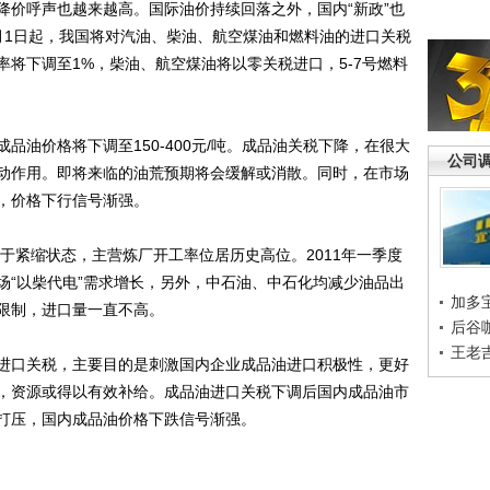
价呼声也越来越高。国际油价持续回落之外，国内“新政”也
月1日起，我国将对汽油、柴油、航空煤油和燃料油的进口关税
将下调至1%，柴油、航空煤油将以零关税进口，5-7号燃料
价格将下调至150-400元/吨。成品油关税下降，在很大
公司
动作用。即将来临的油荒预期将会缓解或消散。同时，在市场
，价格下行信号渐强。
于紧缩状态，主营炼厂开工率位居历史高位。2011年一季度
场“以柴代电”需求增长，另外，中石油、中石化均减少油品出
加多
限制，进口量一直不高。
后谷
王老
口关税，主要目的是刺激国内企业成品油进口积极性，更好
，资源或得以有效补给。成品油进口关税下调后国内成品油市
打压，国内成品油价格下跌信号渐强。