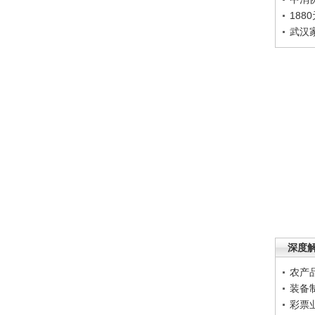
188
武汉
深度
农产
装备
彩票