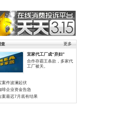
调查
更多
宜家代工厂成“弃妇”
合作存霸王条款，多家代
工厂被关。
宝案件波澜起伏
咖啡企业资金告急
吉案最迟7月底有结果