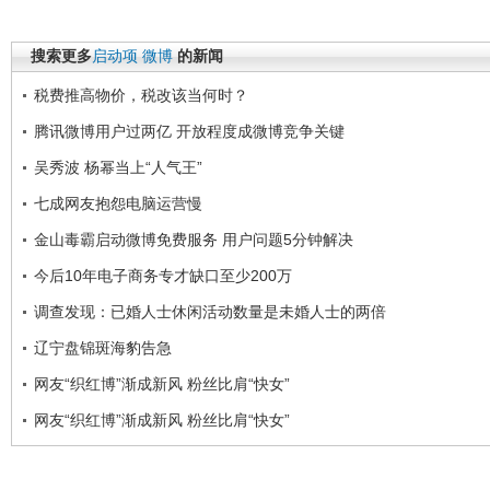
搜索更多
启动项
微博
的新闻
税费推高物价，税改该当何时？
腾讯微博用户过两亿 开放程度成微博竞争关键
吴秀波 杨幂当上“人气王”
七成网友抱怨电脑运营慢
金山毒霸启动微博免费服务 用户问题5分钟解决
今后10年电子商务专才缺口至少200万
调查发现：已婚人士休闲活动数量是未婚人士的两倍
辽宁盘锦斑海豹告急
网友“织红博”渐成新风 粉丝比肩“快女”
网友“织红博”渐成新风 粉丝比肩“快女”