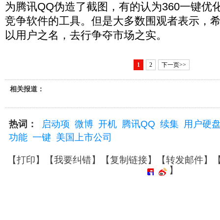
为腾讯QQ伪造了截图，有的认为360一键优
竞争软件的工具。但是大多数围观者表示，
以用户之名，去行争夺市场之实。
1
2
下一页>>
相关报道：
热词：
启动项
微博
开机
腾讯QQ
续集
用户硬
功能
一键
美国上市公司
【
打印
】【
我要纠错
】【
复制链接
】【
转发邮件
】
】