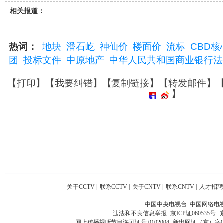
相关报道：
热词：
地块
潘石屹
神仙价
楼面价
流标
CBD核
团
投标文件
中原地产
中华人民共和国商业银行法
【
打印
】【
我要纠错
】【
复制链接
】【
转发邮件
】
】
关于CCTV
|
联系CCTV
|
关于CNTV
|
联系CNTV
|
人才招聘
中国中央电视台 中国网络电
违法和不良信息举报
京ICP证060535号
网上传播视听节目许可证号 0102004
新出网证（京）字0