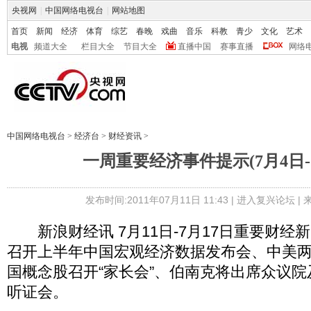
央视网
|
中国网络电视台
|
网站地图
首页
新闻
经济
体育
综艺
春晚
戏曲
音乐
科教
青少
文化
艺术
电视
频道大全
栏目大全
节目大全
直播中国
赛事直播
网络
中国网络电视台
>
经济台
>
财经资讯
>
一周重要经济事件提示(7月4日-7
发布时间:2011年07月11日 11:43 |
进入复兴论坛
|
新浪财经讯 7月11日-7月17日重要财经
召开上半年中国宏观经济数据发布会、中美
国概念股召开“家长会”、伯南克将出席众议
听证会。