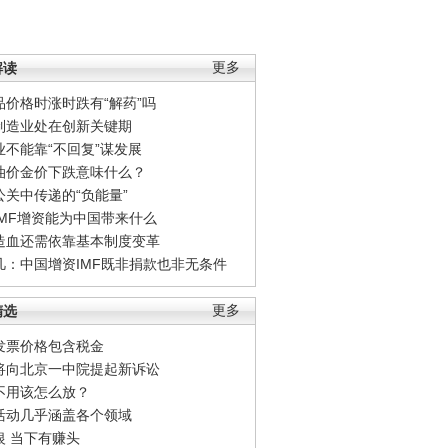
解读
更多
品价格时涨时跌有“解药”吗
制造业处在创新关键期
业不能靠“不回复”谋发展
油价金价下跌意味什么？
公关中传递的“负能量”
IMF增资能为中国带来什么
造血还需依靠基本制度变革
凡：中国增资IMF既非捐款也非无条件
精选
更多
发票价格包含税金
将向北京一中院提起新诉讼
不用该怎么放？
活动几乎涵盖各个领域
银 当下有赚头