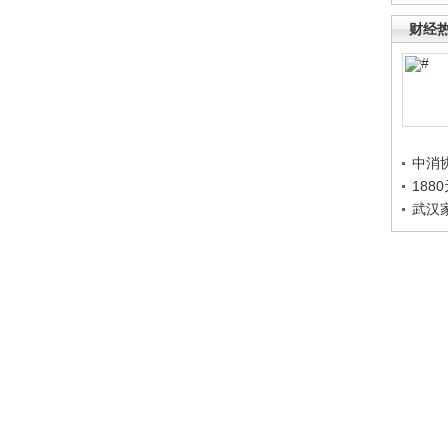
财经
中消
188
武汉