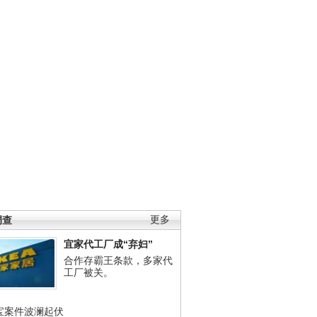
调查
更多
宜家代工厂成“弃妇”
合作存霸王条款，多家代
工厂被关。
宝案件波澜起伏