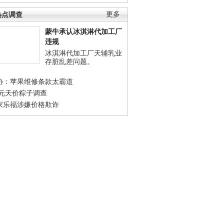
热点调查
更多
蒙牛承认冰淇淋代加工厂
违规
冰淇淋代加工厂天辅乳业
存脏乱差问题。
协：苹果维修条款太霸道
0元天价粽子调查
家乐福涉嫌价格欺诈