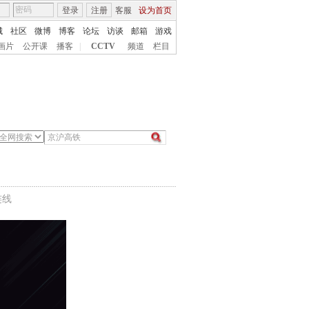
登录
注册
客服
设为首页
城
社区
微博
博客
论坛
访谈
邮箱
游戏
画片
公开课
播客
|
CCTV
频道
栏目
连线