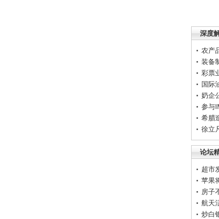
深度
农产
装备
彩票
国际
奶企
参与
希腊
徐立
论坛
超市
苹果
房子
航天
炒白