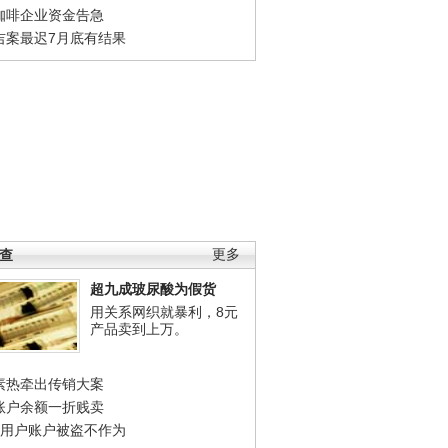
咖啡企业资金告急
吉案最迟7月底有结果
调查
更多
超九成玻尿酸为假货
用关系网织就暴利，8元
产品卖到上万。
素热牵出传销大案
账户余额一折贱卖
店用户账户被盗不作为