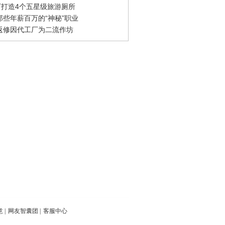
0万打造4个五星级旅游厕所
那些年薪百万的“神秘”职业
返修因代工厂为二流作坊
意
|
网友智囊团
|
客服中心