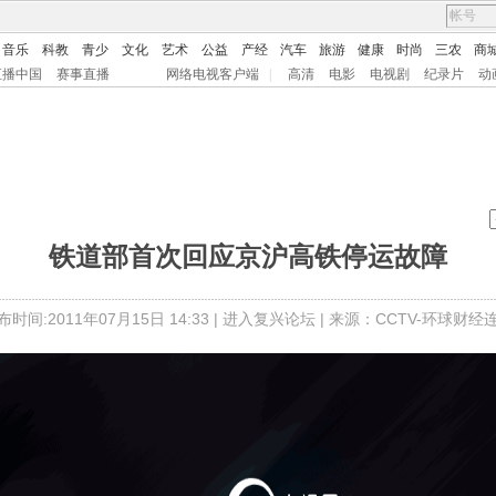
音乐
科教
青少
文化
艺术
公益
产经
汽车
旅游
健康
时尚
三农
商
直播中国
赛事直播
网络电视客户端
|
高清
电影
电视剧
纪录片
动
铁道部首次回应京沪高铁停运故障
布时间:2011年07月15日 14:33 |
进入复兴论坛
| 来源：CCTV-环球财经