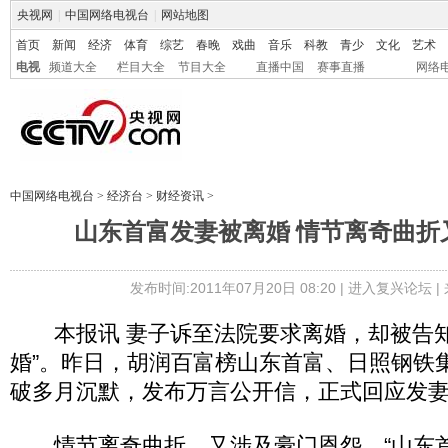
央视网
|
中国网络电视台
|
网站地图
首页
新闻
经济
体育
综艺
春晚
戏曲
音乐
科教
青少
文化
艺术
电视
频道大全
栏目大全
节目大全
直播中国
赛事直播
网络
中国网络电视台
>
经济台
>
财经资讯
>
山东首富发妻被离婚 情节离奇曲折
发布时间:2011年07月20日 08:20 |
进入复兴论坛
|
本报讯 妻子诉至法院要求离婚，却被告知
婚”。昨日，胡润百富榜山东首富、日照钢铁
破多月沉默，发布万言公开信，正式回应发妻
情节离奇曲折，又涉及豪门恩怨，“山东首