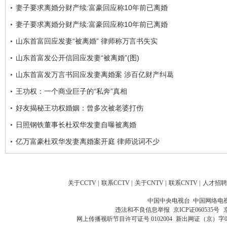
妻子要求离婚分财产续:富豪回应称10年前已离婚
妻子要求离婚分财产续:富豪回应称10年前已离婚
山东首富回应发妻“被离婚” 律师称万言书失实
山东首富发公开信回应发妻“被离婚”(图)
山东首富发万言书回应发妻离婚案 涉百亿财产纠葛
王功权：一个商业巨子的“私奔”真相
好友揭秘王功权婚姻：曾多次被老婆打伤
日照钢铁董事长杜双华发妻自曝被离婚
亿万富豪杜双华发妻离婚案开庭 律师说词不少
关于CCTV
|
联系CCTV
|
关于CNTV
|
联系CNTV
|
人才招聘
中国中央电视台 中国网络电
违法和不良信息举报
京ICP证060535号
网上传播视听节目许可证号 0102004
新出网证（京）字0