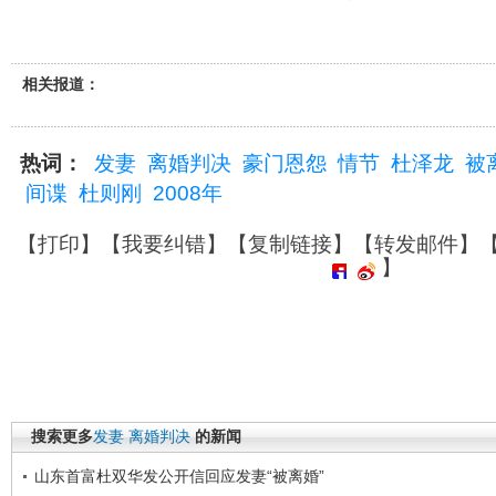
相关报道：
热词：
发妻
离婚判决
豪门恩怨
情节
杜泽龙
被
间谍
杜则刚
2008年
【
打印
】【
我要纠错
】【
复制链接
】【
转发邮件
】
】
搜索更多
发妻
离婚判决
的新闻
山东首富杜双华发公开信回应发妻“被离婚”