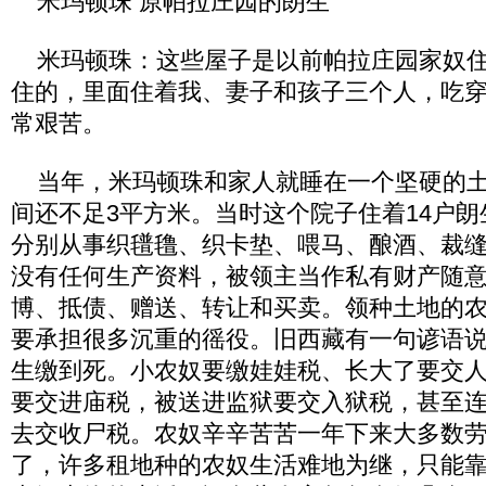
米玛顿珠 原帕拉庄园的朗生
米玛顿珠：这些屋子是以前帕拉庄园家奴住
住的，里面住着我、妻子和孩子三个人，吃
常艰苦。
当年，米玛顿珠和家人就睡在一个坚硬的土
间还不足3平方米。当时这个院子住着14户朗
分别从事织氆氇、织卡垫、喂马、酿酒、裁
没有任何生产资料，被领主当作私有财产随
博、抵债、赠送、转让和买卖。领种土地的
要承担很多沉重的徭役。旧西藏有一句谚语
生缴到死。小农奴要缴娃娃税、长大了要交
要交进庙税，被送进监狱要交入狱税，甚至
去交收尸税。农奴辛辛苦苦一年下来大多数
了，许多租地种的农奴生活难地为继，只能