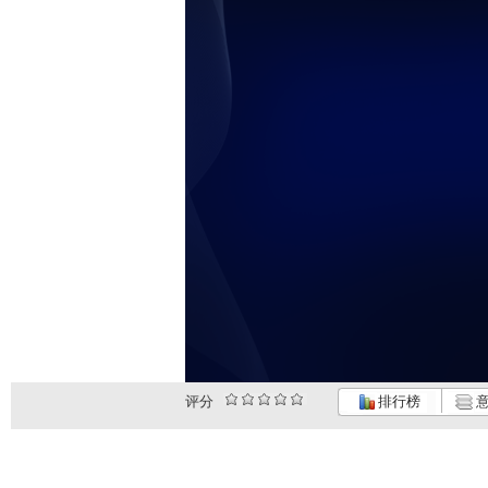
评分
排行榜
意