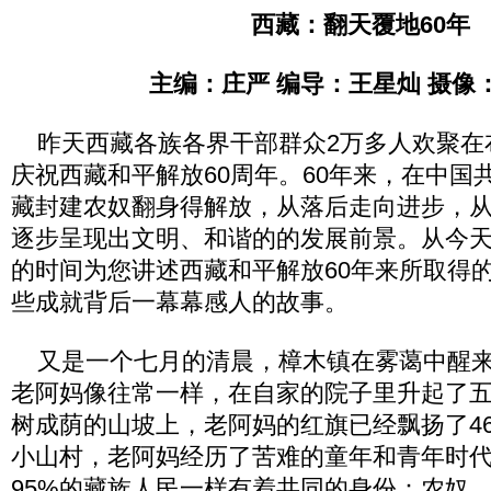
西藏：翻天覆地60年
主编：庄严 编导：王星灿 摄像
昨天西藏各族各界干部群众2万多人欢聚在
庆祝西藏和平解放60周年。60年来，在中国
藏封建农奴翻身得解放，从落后走向进步，
逐步呈现出文明、和谐的的发展前景。从今
的时间为您讲述西藏和平解放60年来所取得
些成就背后一幕幕感人的故事。
又是一个七月的清晨，樟木镇在雾蔼中醒来。
老阿妈像往常一样，在自家的院子里升起了
树成荫的山坡上，老阿妈的红旗已经飘扬了4
小山村，老阿妈经历了苦难的童年和青年时
95%的藏族人民一样有着共同的身份：农奴