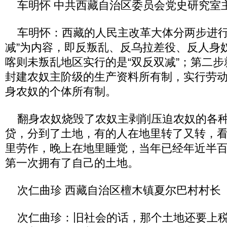
车明怀 中共西藏自治区委员会党史研究室
车明怀：西藏的人民主改革大体分两步进行
减”为内容，即反叛乱、反乌拉差役、反人身
喀则未叛乱地区实行的是“双反双减”；第二
封建农奴主阶级的生产资料所有制，实行劳
身农奴的个体所有制。
翻身农奴烧毁了农奴主剥削压迫农奴的各种
贷，分到了土地，有的人在地里转了又转，
里劳作，晚上在地里睡觉，当年已经年近半
第一次拥有了自己的土地。
次仁曲珍 西藏自治区檀木镇夏尔巴村村长
次仁曲珍：旧社会的话，那个土地还要上税