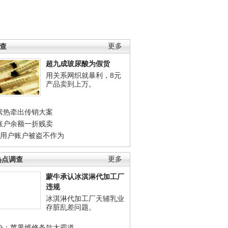
调查
更多
超九成玻尿酸为假货
用关系网织就暴利，8元
产品卖到上万。
素热牵出传销大案
账户余额一折贱卖
店用户账户被盗不作为
热点调查
更多
蒙牛承认冰淇淋代加工厂
违规
冰淇淋代加工厂天辅乳业
存脏乱差问题。
协：苹果维修条款太霸道