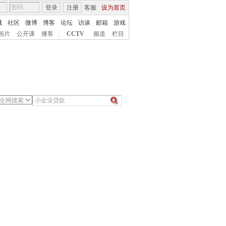
登录
注册
客服
设为首页
城
社区
微博
博客
论坛
访谈
邮箱
游戏
画片
公开课
播客
|
CCTV
频道
栏目