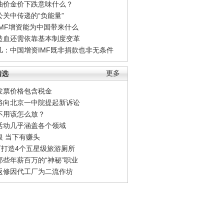
油价金价下跌意味什么？
公关中传递的“负能量”
IMF增资能为中国带来什么
造血还需依靠基本制度变革
凡：中国增资IMF既非捐款也非无条件
精选
更多
发票价格包含税金
将向北京一中院提起新诉讼
不用该怎么放？
活动几乎涵盖各个领域
银 当下有赚头
0万打造4个五星级旅游厕所
那些年薪百万的“神秘”职业
返修因代工厂为二流作坊