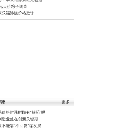
0元天价粽子调查
家乐福涉嫌价格欺诈
解读
更多
品价格时涨时跌有“解药”吗
制造业处在创新关键期
业不能靠“不回复”谋发展