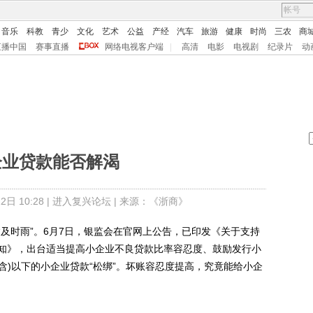
音乐
科教
青少
文化
艺术
公益
产经
汽车
旅游
健康
时尚
三农
商
直播中国
赛事直播
网络电视客户端
|
高清
电影
电视剧
纪录片
动
企业贷款能否解渴
日 10:28 |
进入复兴论坛
| 来源：《浙商》
时雨”。6月7日，银监会在官网上公告，已印发《关于支持
知》，出台适当提高小企业不良贷款比率容忍度、鼓励发行小
(含)以下的小企业贷款“松绑”。坏账容忍度提高，究竟能给小企