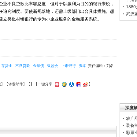
企业不良贷款比率容忍度，但对于以赢利为目的的银行来说，
188
任追究制度。要使新规落地，还需上级部门出台具体措施。想
武汉
建立类似村镇银行的专为小企业服务的金融服务系统。
存贷比
不良贷款
金融债
银监会
上市银行
资本
责任编辑：刘名
接
】【
转发邮件
】【
】
【一键分享
】
深度
农产
装备
彩票