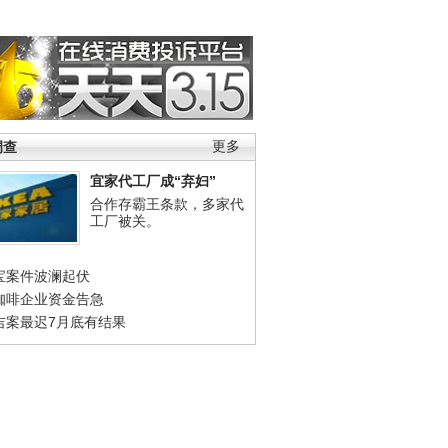
调查
更多
宜家代工厂成“弃妇”
合作存霸王条款，多家代
工厂被关。
宝案件波澜起伏
咖啡企业资金告急
吉案最迟7月底有结果