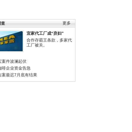
调查
更多
宜家代工厂成“弃妇”
合作存霸王条款，多家代
工厂被关。
宝案件波澜起伏
咖啡企业资金告急
吉案最迟7月底有结果