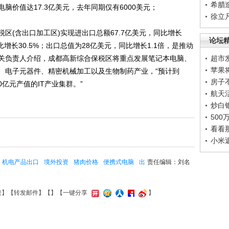
希腊
脑价值达17.3亿美元，去年同期仅有6000美元；
徐立
(含出口加工区)实现进出口总额67.7亿美元，同比增长
论坛
同比增长30.5%；出口总值为28亿美元，同比增长1.1倍，是推动
关负责人介绍，成都高新综合保税区将重点发展笔记本电脑、
超市
苹果
、电子元器件、精密机械加工以及生物制药产业，“预计到
房子
0亿元产值的IT产业集群。”
航天
炒白
50
看看
小米
机电产品出口
境外投资
猪肉价格
便携式电脑
出
责任编辑：刘名
接
】【
转发邮件
】【
】
【一键分享
】