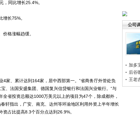
元，同比增长25.4%。
增长75%。
公司
、价格涨幅趋缓。
加多
后谷
王老
4家、累计达到164家，居中西部第一。”省商务厅外管处负
仁宝、法国安盛集团、德国复兴信贷银行和法国兴业银行。“与
全省投资总额达1000万美元以上的项目为47个，除成都外，
人杨春轩指出，广安、南充、达州等环渝地区利用外资上半年增长
占比提高8.3个百分点达到26.9%。