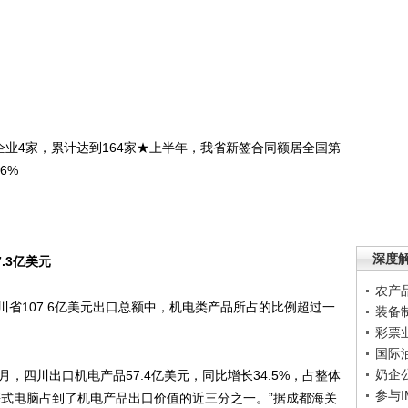
业4家，累计达到164家★上半年，我省新签合同额居全国第
6%
深度
.3亿美元
农产
省107.6亿美元出口总额中，机电类产品所占的比例超过一
装备
彩票
国际
奶企
四川出口机电产品57.4亿美元，同比增长34.5%，占整体
参与
便携式电脑占到了机电产品出口价值的近三分之一。”据成都海关