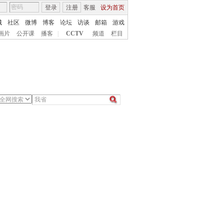
登录
注册
客服
设为首页
城
社区
微博
博客
论坛
访谈
邮箱
游戏
画片
公开课
播客
|
CCTV
频道
栏目