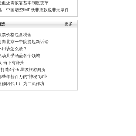
造血还需依靠基本制度变革
凡：中国增资IMF既非捐款也非无条件
精选
更多
发票价格包含税金
将向北京一中院提起新诉讼
不用该怎么放？
活动几乎涵盖各个领域
银 当下有赚头
0万打造4个五星级旅游厕所
那些年薪百万的“神秘”职业
返修因代工厂为二流作坊