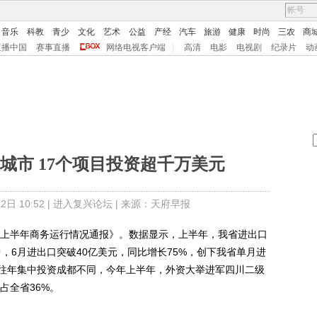
音乐
科教
青少
文化
艺术
公益
产经
汽车
旅游
健康
时尚
三农
商
直播中国
赛事直播
网络电视客户端
|
高清
电影
电视剧
纪录片
动
城市 17个项目投资超千万美元
日 10:52 |
进入复兴论坛
| 来源：天府早报
上半年商务运行情况通报》。数据显示，上半年，我省进出口
其中，6月进出口突破40亿美元，同比增长75%，创下我省单月进
往年集中投资成都不同，今年上半年，外资大举进军四川二级
占全省36%。