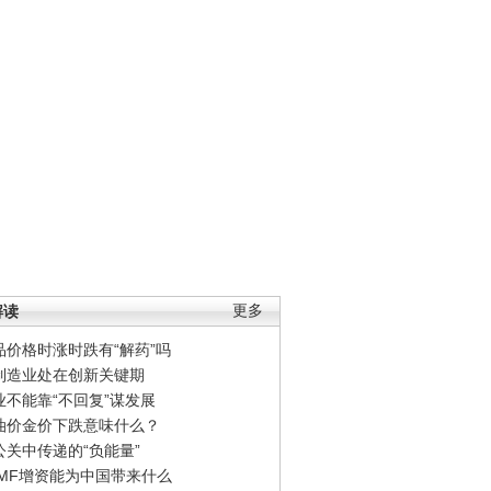
解读
更多
品价格时涨时跌有“解药”吗
制造业处在创新关键期
业不能靠“不回复”谋发展
油价金价下跌意味什么？
公关中传递的“负能量”
IMF增资能为中国带来什么