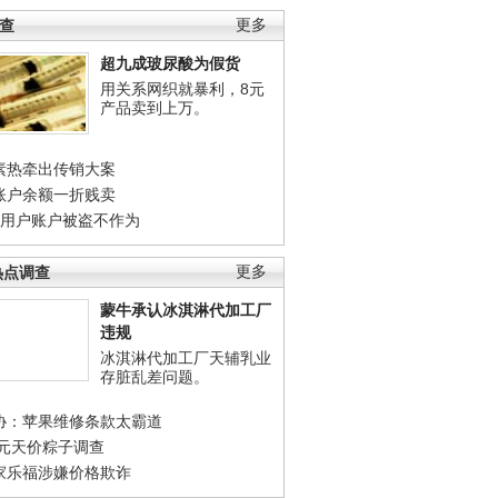
调查
更多
超九成玻尿酸为假货
用关系网织就暴利，8元
产品卖到上万。
素热牵出传销大案
账户余额一折贱卖
店用户账户被盗不作为
热点调查
更多
蒙牛承认冰淇淋代加工厂
违规
冰淇淋代加工厂天辅乳业
存脏乱差问题。
协：苹果维修条款太霸道
0元天价粽子调查
家乐福涉嫌价格欺诈