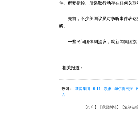
件、所受指控、所采取行动存在任何关联
先前，不少美国议员对窃听事件表达关注
听。
一些民间团体则提议，就新闻集团旗下
相关报道：
热词：
新闻集团
9·11
涉嫌
华尔街日报
方
【
打印
】【
我要纠错
】【
复制链