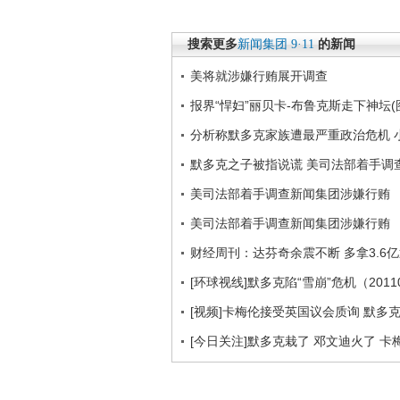
搜索更多
新闻集团
9·11
的新闻
美将就涉嫌行贿展开调查
报界“悍妇”丽贝卡-布鲁克斯走下神坛(
分析称默多克家族遭最严重政治危机 
默多克之子被指说谎 美司法部着手调
美司法部着手调查新闻集团涉嫌行贿
美司法部着手调查新闻集团涉嫌行贿
财经周刊：达芬奇余震不断 多拿3.6
[环球视线]默多克陷“雪崩”危机（2011
[视频]卡梅伦接受英国议会质询 默多
[今日关注]默多克栽了 邓文迪火了 卡梅