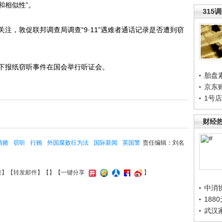
和相似性”。
315
，敦促联邦调查局调查“9·11”遇难者通话记录是否遭到窃
报纸窃听事件在国会举行听证会。
胎盘
京东
1号
财经
贿赂
窃听
行贿
外国腐败行为法
国际新闻
英国警
责任编辑：刘名
接
】【
转发邮件
】【
】
【一键分享
】
中消
188
武汉