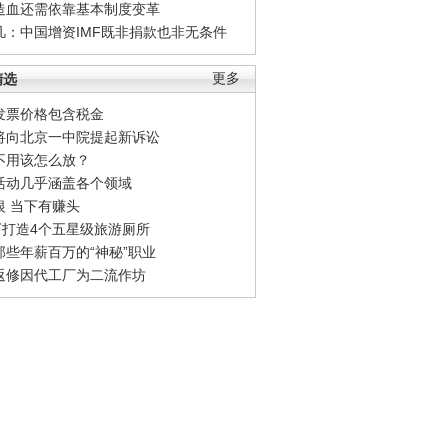
造血还需依靠基本制度变革
凡：中国增资IMF既非捐款也非无条件
精选
更多
发票价格包含税金
将向北京一中院提起新诉讼
不用该怎么放？
活动几乎涵盖各个领域
银 当下有赚头
0万打造4个五星级旅游厕所
那些年薪百万的“神秘”职业
返修因代工厂为二流作坊