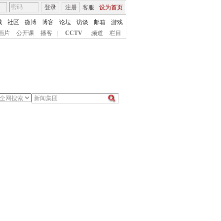
登录
注册
客服
设为首页
城
社区
微博
博客
论坛
访谈
邮箱
游戏
画片
公开课
播客
|
CCTV
频道
栏目