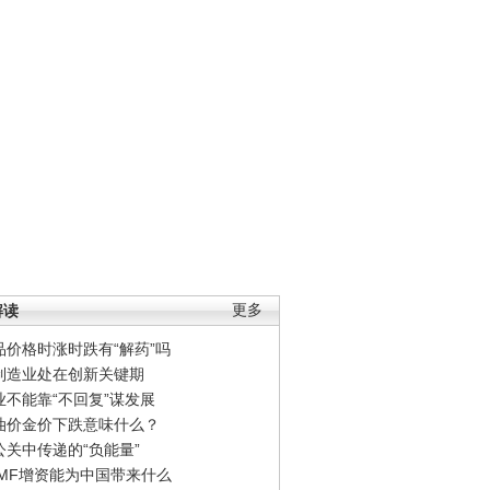
解读
更多
品价格时涨时跌有“解药”吗
制造业处在创新关键期
业不能靠“不回复”谋发展
油价金价下跌意味什么？
公关中传递的“负能量”
IMF增资能为中国带来什么