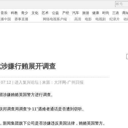
音乐
科教
青少
文化
艺术
公益
产经
汽车
旅游
健康
时尚
三农
商
直播中国
赛事直播
网络电视客户端
|
高清
电影
电视剧
纪录片
动
就涉嫌行贿展开调查
7:12 |
进入复兴论坛
| 来源：大洋网-广州日报
涉嫌贿赂英国警方进行调查。
调查局调查“9·11”遇难者通话是否遭到窃听。
新闻集团旗下公司是否涉嫌违反美国法律，贿赂英国警方。