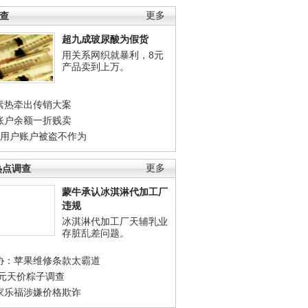
调查
更多
超九成玻尿酸为假货
用关系网织就暴利，8元
产品卖到上万。
素热牵出传销大案
账户余额一折贱卖
店用户账户被盗不作为
热点调查
更多
蒙牛承认冰淇淋代加工厂
违规
冰淇淋代加工厂天辅乳业
存脏乱差问题。
协：苹果维修条款太霸道
0元天价粽子调查
家乐福涉嫌价格欺诈