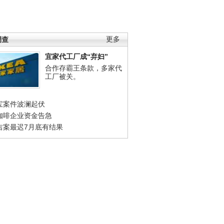
调查
更多
宜家代工厂成“弃妇”
合作存霸王条款，多家代
工厂被关。
宝案件波澜起伏
咖啡企业资金告急
吉案最迟7月底有结果