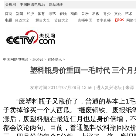
央视网
|
中国网络电视台
|
网站地图
首页
新闻
经济
体育
综艺
春晚
戏曲
音乐
科教
青少
文化
艺术
电视
频道大全
栏目大全
节目大全
直播中国
赛事直播
网络
中国网络电视台
>
经济台
>
财经资讯
>
塑料瓶身价重回一毛时代 三个月
发布时间:2011年07月29日 13:56 |
进入复兴论坛
| 来
“废塑料瓶子又涨价了，普通的基本上1毛
子卖掉够买一个大西瓜。”继废铜铁、废报纸
涨后，废塑料瓶在最近仨月也是身价倍增，
都会议论两句。目前，普通塑料饮料瓶回收价