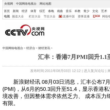
央视网
|
中国网络电视台
|
网站地图
首页
新闻
经济
体育
综艺
春晚
戏曲
音乐
科教
青少
文化
艺术
电视
频道大全
栏目大全
节目大全
直播中国
赛事直播
网络
中国网络电视台
>
经济台
>
财经资讯
>
汇丰：香港7月PMI回升1.1至
发布时间:2011年08月03日 12:12 |
进入复兴论坛
|
新浪财经讯 08月03日消息，汇丰公布7
(PMI)，从6月的50.3回升至51.4，显示
境改善，但因整体需求依然乏力、 成本压力
有限。