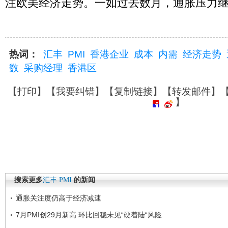
注欧美经济走势。一如过去数月，通胀压力
热词：
汇丰
PMI
香港企业
成本
内需
经济走势
数
采购经理
香港区
【
打印
】【
我要纠错
】【
复制链接
】【
转发邮件
】
】
搜索更多
汇丰
PMI
的新闻
通胀关注度仍高于经济减速
7月PMI创29月新高 环比回稳未见“硬着陆“风险