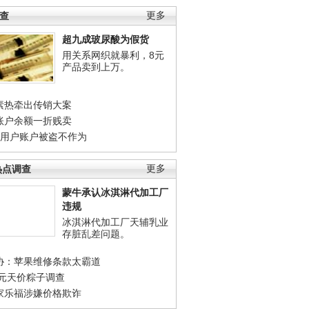
调查
更多
超九成玻尿酸为假货
用关系网织就暴利，8元
产品卖到上万。
素热牵出传销大案
账户余额一折贱卖
店用户账户被盗不作为
热点调查
更多
蒙牛承认冰淇淋代加工厂
违规
冰淇淋代加工厂天辅乳业
存脏乱差问题。
协：苹果维修条款太霸道
0元天价粽子调查
家乐福涉嫌价格欺诈