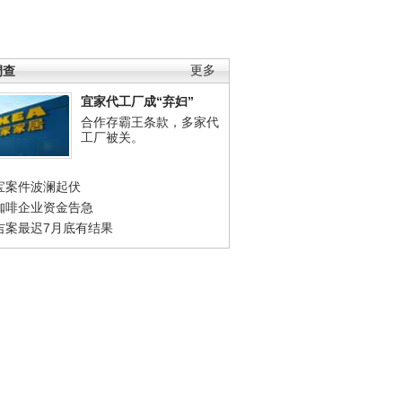
调查
更多
宜家代工厂成“弃妇”
合作存霸王条款，多家代
工厂被关。
宝案件波澜起伏
咖啡企业资金告急
吉案最迟7月底有结果