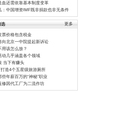
造血还需依靠基本制度变革
凡：中国增资IMF既非捐款也非无条件
精选
更多
发票价格包含税金
将向北京一中院提起新诉讼
不用该怎么放？
活动几乎涵盖各个领域
银 当下有赚头
0万打造4个五星级旅游厕所
那些年薪百万的“神秘”职业
返修因代工厂为二流作坊