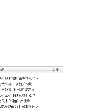
解读
更多
品价格时涨时跌有“解药”吗
制造业处在创新关键期
业不能靠“不回复”谋发展
油价金价下跌意味什么？
公关中传递的“负能量”
IMF增资能为中国带来什么