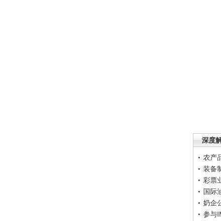
深度
农产
装备
彩票
国际
奶企
参与