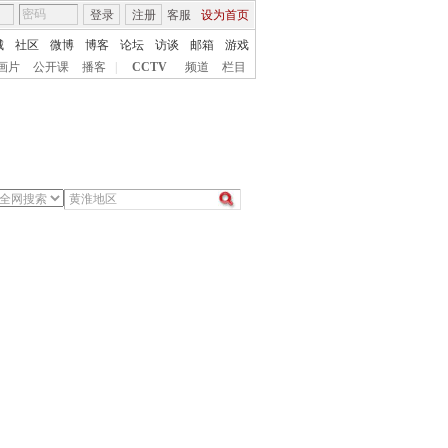
登录
注册
客服
设为首页
城
社区
微博
博客
论坛
访谈
邮箱
游戏
画片
公开课
播客
|
CCTV
频道
栏目