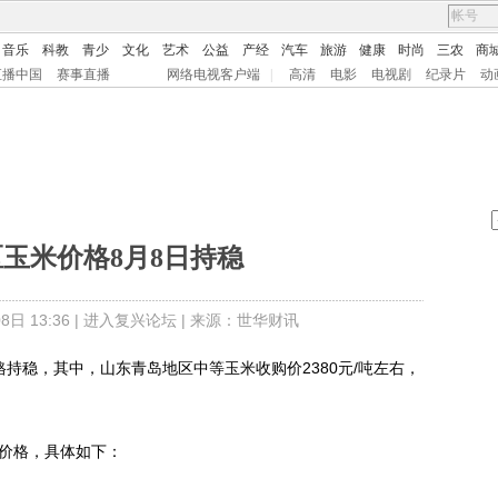
音乐
科教
青少
文化
艺术
公益
产经
汽车
旅游
健康
时尚
三农
商
直播中国
赛事直播
网络电视客户端
|
高清
电影
电视剧
纪录片
动
玉米价格8月8日持稳
日 13:36 |
进入复兴论坛
| 来源：世华财讯
持稳，其中，山东青岛地区中等玉米收购价2380元/吨左右，
价格，具体如下：