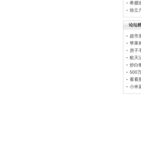
希腊
徐立
论坛
超市
苹果
房子
航天
炒白
50
看看
小米