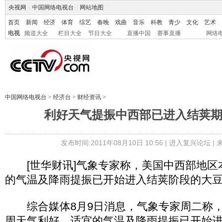
央视网
|
中国网络电视台
|
网站地图
首页
新闻
经济
体育
综艺
春晚
戏曲
音乐
科教
青少
文化
艺术
电视
频道大全
栏目大全
节目大全
直播中国
赛事直播
网络
中国网络电视台
>
经济台
>
财经资讯
>
利好天气提振中西部已进入结荚
发布时间:2011年08月10日 10:56 |
进入复兴论坛
|
[世华财讯]气象专家称，美国中西部地区
的气温及降雨提振已开始进入结荚阶段的大
综合媒体8月9日消息，气象专家周二称，
周天气利好，适宜的气温及降雨提振已开始