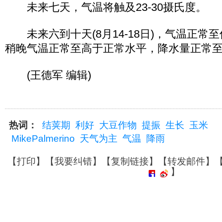
未来七天，气温将触及23-30摄氏度。
未来六到十天(8月14-18日)，气温正常
稍晚气温正常至高于正常水平，降水量正常
(王德军 编辑)
热词：
结荚期
利好
大豆作物
提振
生长
玉米
MikePalmerino
天气为主
气温
降雨
【
打印
】【
我要纠错
】【
复制链接
】【
转发邮件
】
】