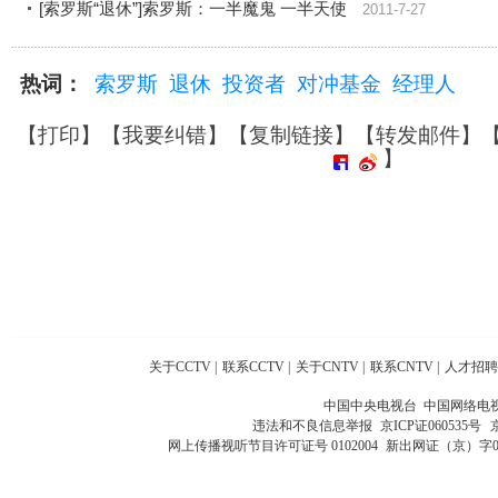
[索罗斯“退休”]索罗斯：一半魔鬼 一半天使
2011-7-27
热词：
索罗斯
退休
投资者
对冲基金
经理人
【
打印
】【
我要纠错
】【
复制链接
】【
转发邮件
】
】
关于CCTV
|
联系CCTV
|
关于CNTV
|
联系CNTV
|
人才招聘
中国中央电视台 中国网络电
违法和不良信息举报
京ICP证060535号
网上传播视听节目许可证号 0102004
新出网证（京）字0