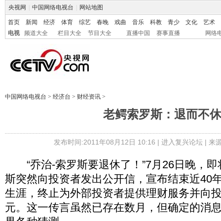
央视网
|
中国网络电视台
|
网站地图
首页
新闻
经济
体育
综艺
春晚
戏曲
音乐
科教
青少
文化
艺术
电视
频道大全
栏目大全
节目大全
直播中国
赛事直播
网络
中国网络电视台
>
经济台
>
财经资讯
>
老鳄索罗斯：退而不
发布时间:2011年08月12日 10:16 |
进入复兴论坛
| 
“乔治-索罗斯要退休了！”7月26日晚，即
斯突然向投资者发出公开信，宣布结束近40
生涯，终止为外部投资者提供理财服务并向投
元。这一传言虽然已存在数月，但确定的消