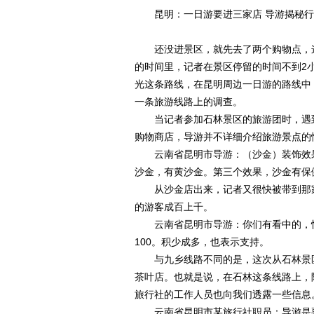
昆明：一日游要进三家店 导游揭秘行
还没进景区，就先去了两个购物点，这趟
的时间里，记者在景区停留的时间不到2
光这条路线，在昆明周边一日游的路线中
一条旅游线路上的调查。
当记者参加石林景区的旅游团时，遇到
购物商店，导游并不详细介绍旅游景点的
云南省昆明市导游：（沙金）装饰效果
沙金，有黄沙金。第三个效果，沙金有保
从沙金店出来，记者又很快被带到那家
的游客成百上千。
云南省昆明市导游：你们有看中的，怕是
100。积少成多，也表示支持。
与九乡线路不同的是，这次从石林景区
茶叶店。也就是说，在石林这条线路上，
旅行社的工作人员也向我们透露一些信息
云南省昆明市某旅行社职员：导游是要