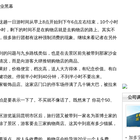
业黑幕
一日游时间从早上8点开始到下午6点左右结束，10个小时
小时，剩下的时间不是在购物店就是去购物店的路上。其实不
，很多旅行团都有这种强制消费的现象。继续来看记者在另外
的问题与九乡路线类似，也是在去景区前先被带到那家沙金
情况，而是向游客大肆推销购物店的商品。
好，价格便宜，档次高，送人大方得体，有纪念价值。有白
健功效。停留半小时到40分钟，不到半小时不要出来。
银饰品店。这家店门口的停车场停满了几十辆大巴，被拉来
公司
要表示一下了。不买就不像话了。既然来了 你花个50、
游览返回昆明市区后，旅行团又被带到一家名为茶博士家的
除了景区，游客要去三家购物商店。这其中到底有多少猫腻，
。
加多
返点，按人头收费的，购物店会给导游20元一个人头费。