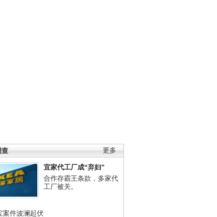
调查
更多
宜家代工厂成“弃妇”
合作存霸王条款，多家代
工厂被关。
宝案件波澜起伏