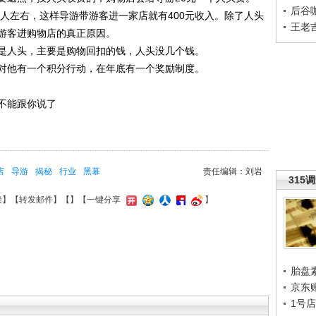
后谷
人左右，这样导游带游客进一家店就有400元收入。除了人头
王老
游客进购物店的真正原因。
人头，主要是购物回扣的钱，人头没几个钱。
他有一个积分行动，在年底有一个奖励制度。
不能跟你说了
店
导游
揭秘
行业
黑幕
责任编辑：刘岩
315
接
】【
转发邮件
】【
】
【一键分享
】
胎盘
京东
1号