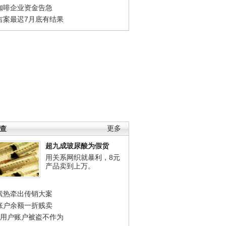
咖啡企业资金告急
吉案最迟7月底有结果
调查
更多
超九成玻尿酸为假货
用关系网织就暴利，8元
产品卖到上万。
素热牵出传销大案
账户余额一折贱卖
店用户账户被盗不作为