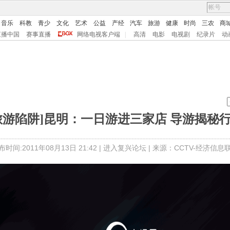
音乐
科教
青少
文化
艺术
公益
产经
汽车
旅游
健康
时尚
三农
商
直播中国
赛事直播
网络电视客户端
|
高清
电影
电视剧
纪录片
动
旅游陷阱]昆明：一日游进三家店 导游揭秘
布时间:2011年08月13日 21:42 |
进入复兴论坛
| 来源：CCTV-经济信息