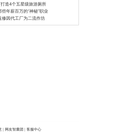
0万打造4个五星级旅游厕所
那些年薪百万的“神秘”职业
返修因代工厂为二流作坊
意
|
网友智囊团
|
客服中心