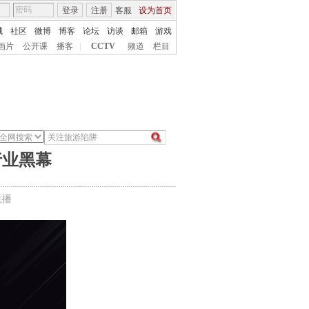
登录
注册
客服
设为首页
城
社区
微博
博客
论坛
访谈
邮箱
游戏
画片
公开课
播客
|
CCTV
频道
栏目
行业黑幕
联播