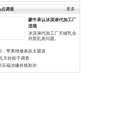
热点调查
更多
蒙牛承认冰淇淋代加工厂
违规
冰淇淋代加工厂天辅乳业
存脏乱差问题。
协：苹果维修条款太霸道
0元天价粽子调查
家乐福涉嫌价格欺诈