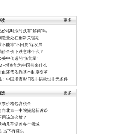
解读
更多
品价格时涨时跌有“解药”吗
制造业处在创新关键期
业不能靠“不回复”谋发展
油价金价下跌意味什么？
公关中传递的“负能量”
IMF增资能为中国带来什么
造血还需依靠基本制度变革
凡：中国增资IMF既非捐款也非无条件
精选
更多
发票价格包含税金
将向北京一中院提起新诉讼
不用该怎么放？
活动几乎涵盖各个领域
银 当下有赚头