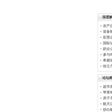
深度
农产
装备
彩票
国际
奶企
参与
希腊
徐立
论坛
超市
苹果
房子
航天
炒白