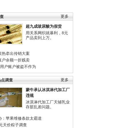
调查
更多
超九成玻尿酸为假货
用关系网织就暴利，8元
产品卖到上万。
素热牵出传销大案
账户余额一折贱卖
店用户账户被盗不作为
热点调查
更多
蒙牛承认冰淇淋代加工厂
违规
冰淇淋代加工厂天辅乳业
存脏乱差问题。
协：苹果维修条款太霸道
0元天价粽子调查