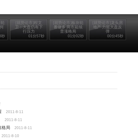
块轮
[就势论市]程文
[就势论市]板块轮
[就势论市]龙头房
如何
卫：大盘仍有下
番做多 两市延续
地产 力挺大盘反
行压力
普涨格局
弹
8秒
01分57秒
01分02秒
00分45秒
2
握
2011-8-11
力
2011-8-11
涨格局
2011-8-11
2011-8-10