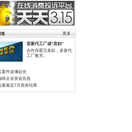
调查
更多
宜家代工厂成“弃妇”
合作存霸王条款，多家代
工厂被关。
宝案件波澜起伏
咖啡企业资金告急
吉案最迟7月底有结果