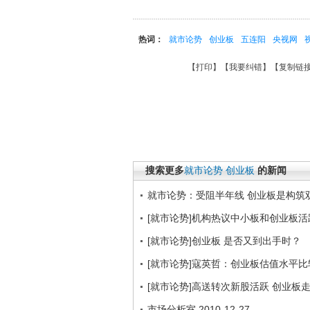
热词：
就市论势
创业板
五连阳
央视网
【
打印
】【
我要纠错
】【
复制链
搜索更多
就市论势
创业板
的新闻
就市论势：受阻半年线 创业板是构筑
[就市论势]机构热议中小板和创业板活
[就市论势]创业板 是否又到出手时？
[就市论势]寇英哲：创业板估值水平比
[就市论势]高送转次新股活跃 创业板
市场分析室 2010-12-27