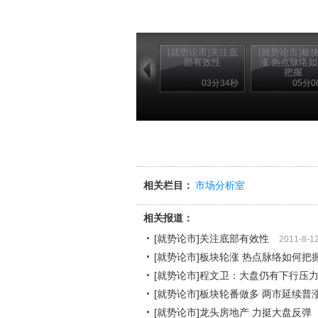
[就势论市]关注底
[就势论市]板
部有效性
涨 热点脉络
把握
03分34秒
05分0
相关栏目：
市场分析室
相关报道：
[就势论市]关注底部有效性
2011-8-1
[就势论市]板块轮涨 热点脉络如何把
[就势论市]程文卫：大盘仍有下行压
[就势论市]板块轮番做多 两市延续普
[就势论市]龙头房地产 力挺大盘反弹