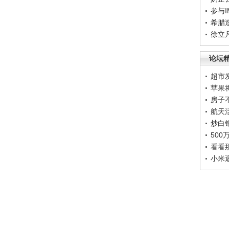
参与
希腊
徐立
论坛
超市
苹果
房子
航天
炒白
50
看看
小米