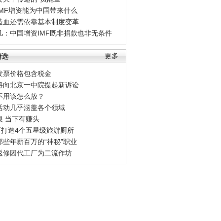
IMF增资能为中国带来什么
造血还需依靠基本制度变革
凡：中国增资IMF既非捐款也非无条件
精选
更多
发票价格包含税金
将向北京一中院提起新诉讼
不用该怎么放？
活动几乎涵盖各个领域
银 当下有赚头
0万打造4个五星级旅游厕所
那些年薪百万的“神秘”职业
返修因代工厂为二流作坊