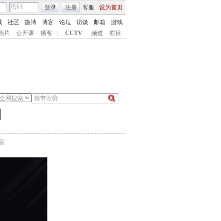
登录
注册
客服
设为首页
城
社区
微博
博客
论坛
访谈
邮箱
游戏
画片
公开课
播客
|
CCTV
频道
栏目
阳
室