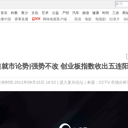
音乐
科教
青少
文化
艺术
公益
产经
汽车
旅游
健康
时尚
三农
商
直播中国
赛事直播
网络电视客户端
|
高清
电影
电视剧
纪录片
动
[就市论势]强势不改 创业板指数收出五连
布时间:2011年08月15日 18:52 |
进入复兴论坛
| 来源：CCTV-市场分析