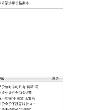
家乐福涉嫌价格欺诈
解读
更多
品价格时涨时跌有“解药”吗
制造业处在创新关键期
业不能靠“不回复”谋发展
油价金价下跌意味什么？
公关中传递的“负能量”