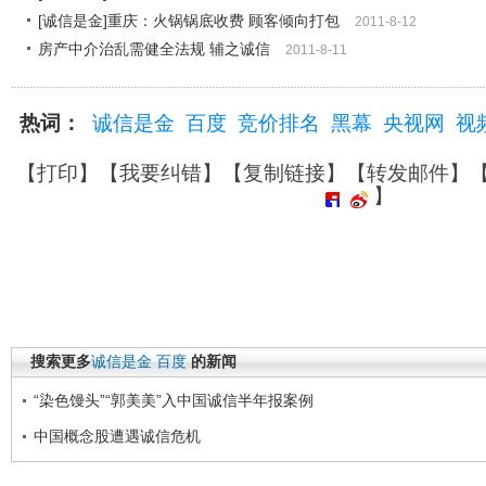
[诚信是金]重庆：火锅锅底收费 顾客倾向打包
2011-8-12
房产中介治乱需健全法规 辅之诚信
2011-8-11
热词：
诚信是金
百度
竞价排名
黑幕
央视网
视
【
打印
】【
我要纠错
】【
复制链接
】【
转发邮件
】
】
搜索更多
诚信是金
百度
的新闻
“染色馒头”“郭美美”入中国诚信半年报案例
中国概念股遭遇诚信危机