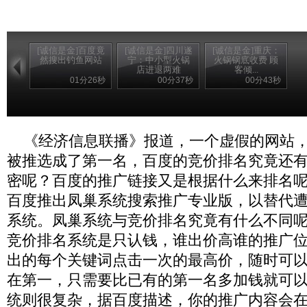
[诚信是金]百度竟
[诚信是金]四川遂
[诚信是金]重庆：
然搜出钓鱼网站
宁：中小型火锅
火锅锅底收费 顾
店进退两难
客倾...
01分26秒
00分37秒
00分43秒
《经济信息联播》报道，一个虚假的网站，
被推选成了第一名，百度的竞价排名究竟还
密呢？百度的推广链接又是根据什么来排名呢？2
百度推出凤巢系统搜索推广专业版，以替代
系统。凤巢系统与竞价排名究竟有什么不同
竞价排名系统是只认钱，谁出价高谁的推广
出的每个关键词点击一次的最高价，随时可
在第一，只需要比已有的第一名多加钱就可
统则很复杂，据百度描述，你的推广内容会