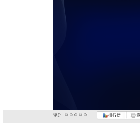
评分
排行榜
意