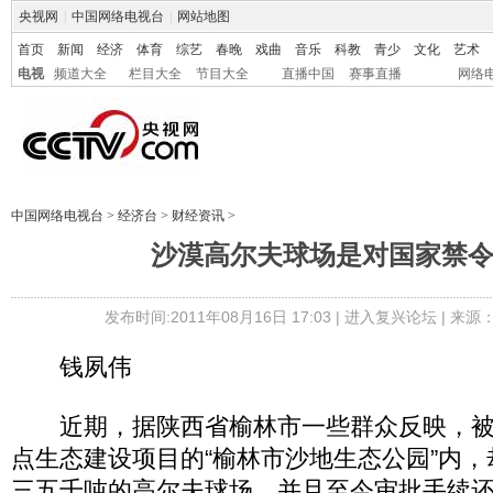
央视网
|
中国网络电视台
|
网站地图
首页
新闻
经济
体育
综艺
春晚
戏曲
音乐
科教
青少
文化
艺术
电视
频道大全
栏目大全
节目大全
直播中国
赛事直播
网络
中国网络电视台
>
经济台
>
财经资讯
>
沙漠高尔夫球场是对国家禁
发布时间:2011年08月16日 17:03 |
进入复兴论坛
| 来源
钱夙伟
近期，据陕西省榆林市一些群众反映，被
点生态建设项目的“榆林市沙地生态公园”内，
三五千吨的高尔夫球场，并且至今审批手续