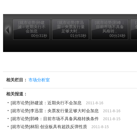
[就市论势]孙建
[就市论势]李迅
[就市论势]郭峰：
波：近期央行不
雷：央票发行量
目前市场不具备
会加息
足够大时...
风格转...
00分31秒
01分53秒
00分24秒
相关栏目：
市场分析室
相关报道：
[就市论势]孙建波：近期央行不会加息
2011-8-16
[就市论势]李迅雷：央票发行量足够大时会加息
2011-8-16
[就市论势]郭峰：目前市场不具备风格转换条件
2011-8-15
[就市论势]林阳:创业板具有超跌反弹性质
2011-8-15