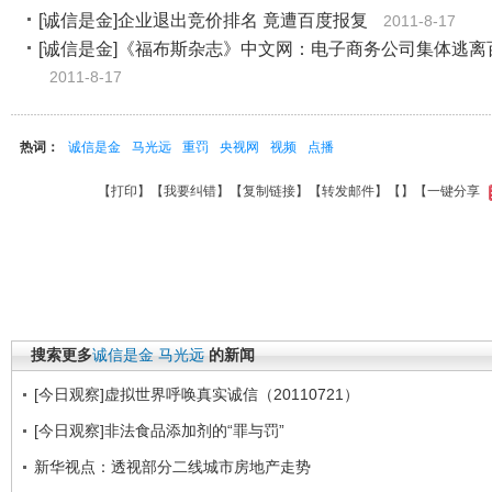
[诚信是金]企业退出竞价排名 竟遭百度报复
2011-8-17
[诚信是金]《福布斯杂志》中文网：电子商务公司集体逃离
2011-8-17
热词：
诚信是金
马光远
重罚
央视网
视频
点播
【
打印
】【
我要纠错
】【
复制链接
】【
转发邮件
】【
】
【一键分享
搜索更多
诚信是金
马光远
的新闻
[今日观察]虚拟世界呼唤真实诚信（20110721）
[今日观察]非法食品添加剂的“罪与罚”
新华视点：透视部分二线城市房地产走势