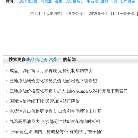
热词：
成品油定价
汽柴油
视频
历史最高价
中石化
油站
8月
公司宣布
【
打印
】【
我要纠错
】【
复制链接
】【
转发邮件
】【
】
【一键分享
搜索更多
成品油定价
汽柴油
的新闻
成品油调价窗口月底再现 定价机制年内或变
三地原油均价变化率见负值 油价出现下调希望
三地原油价格变化率负向扩大 国内成品油或24日开启下调窗口
国际油价持续下挫 民营加油站再降价
汽柴油进口价格更便宜 进口套利空间理论上打开
气温高用油量大 长沙部分油站93#汽油临时断档
[张春蔚点评]国内油价调整与否 有关部门“筷子捅”