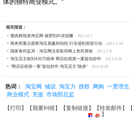
体的独特商业模式。”
相关报道：
瘦肉精现身淘宝网 催肥剂叫卖猖獗
2011-8-7
商务部重点督察淘宝易趣和拍拍 打击侵犯假冒行动
2011-7-18
国家食药监局：淘宝网没有取得网上售药资格
2011-7-9
淘宝店主收到430万税单 网店征税第一案疑似炒作
2011-6-30
“网店征税第一案”疑似炒作 淘宝店主“隐身”
2011-6-30
热词：
淘宝网
铺设
淘宝力
授权
网购
一贯理念
商业模式
充值
市场部总监
【
打印
】【
我要纠错
】【
复制链接
】【
转发邮件
】
】