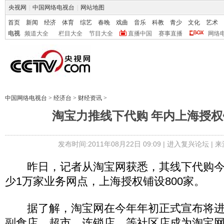
央视网
|
中国网络电视台
|
网站地图
首页
新闻
经济
体育
综艺
春晚
戏曲
音乐
科教
青少
文化
艺术
电视
频道大全
栏目大全
节目大全
直播中国
赛事直播
网络
中国网络电视台
>
经济台
>
财经资讯
>
淘宝力推线下代购 年内上海授权铺
发布时间:2011年08月22日 09:09 |
进入复兴论坛
| 
昨日，记者从淘宝网获悉，其线下代购今
少1万家业务网点，上海授权铺设800家。
据了解，淘宝网在今年年初正式宣布将进
副食店、超市、连锁店、等社区店成为淘宝