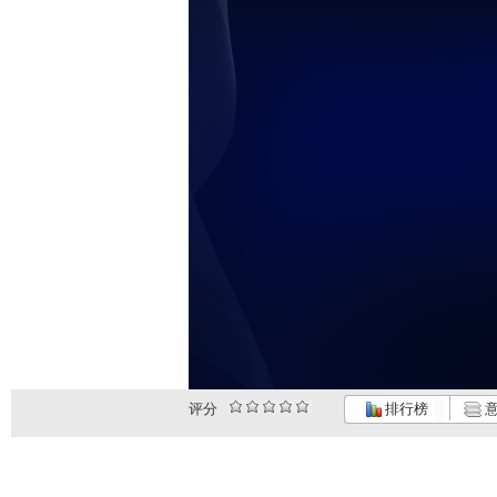
评分
排行榜
意