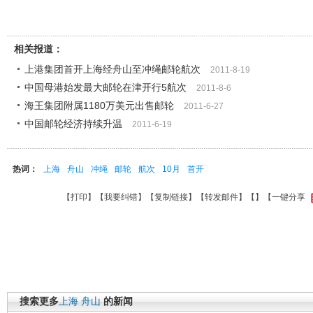
相关报道：
上港集团首开上海经舟山至冲绳邮轮航次
2011-8-19
中国母港始发最大邮轮在津开行5航次
2011-8-6
海王集团附属1180万美元出售邮轮
2011-6-27
中国邮轮经济持续升温
2011-6-19
热词：
上海
舟山
冲绳
邮轮
航次
10月
首开
【
打印
】【
我要纠错
】【
复制链接
】【
转发邮件
】【
】
【一键分享
搜索更多
上海
舟山
的新闻