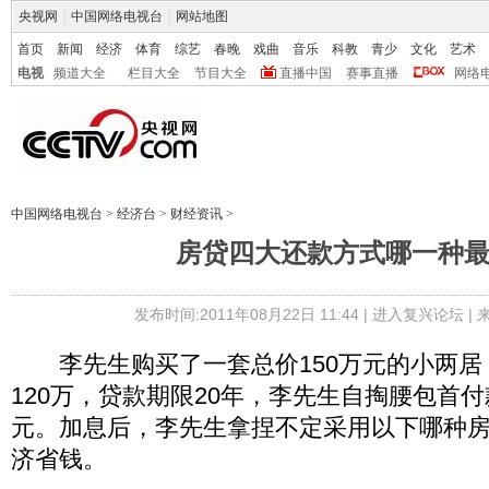
央视网
|
中国网络电视台
|
网站地图
首页
新闻
经济
体育
综艺
春晚
戏曲
音乐
科教
青少
文化
艺术
电视
频道大全
栏目大全
节目大全
直播中国
赛事直播
网络
中国网络电视台
>
经济台
>
财经资讯
>
房贷四大还款方式哪一种
发布时间:2011年08月22日 11:44 |
进入复兴论坛
|
李先生购买了一套总价150万元的小两居
120万，贷款期限20年，李先生自掏腰包首付
元。加息后，李先生拿捏不定采用以下哪种
济省钱。