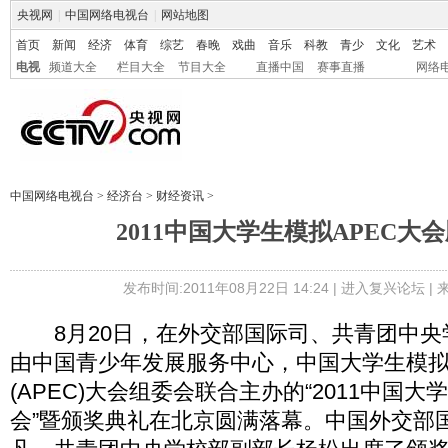
央视网
|
中国网络电视台
|
网站地图
首页
新闻
经济
体育
综艺
春晚
戏曲
音乐
科教
青少
文化
艺术
电视
频道大全
栏目大全
节目大全
直播中国
赛事直播
网络
中国网络电视台
>
经济台
>
财经资讯
>
2011中国大学生模拟APEC大
发布时间:2011年08月22日 14:24 |
进入复兴论坛
|
8月20日，在外交部国际司、共青团中央
由中国青少年发展服务中心，中国大学生模
(APEC)大会组委会联合主办的“2011中国大
会”暨颁奖典礼在北京圆满落幕。中国外交部