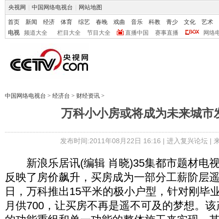
央视网
|
中国网络电视台
|
网站地图
首页
新闻
经济
体育
综艺
春晚
戏曲
音乐
科教
青少
文化
艺术
电视
频道大全
栏目大全
节目大全
直播中国
赛事直播
网络
中国网络电视台
>
经济台
>
财经资讯
>
万科小小房或将成为未来城市
发布时间:2011年08月22日 16:16 |
进入复兴论坛
|
新浪乐居讯(编辑 肖晓)35集都市题材电
反映了房价飙升，买房成为一部分工薪阶层
日，万科推出15平米的极小户型，针对刚毕
月供700，让买房不再是遥不可及的梦想。