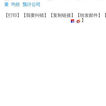
量
均价
预计公司
【
打印
】【
我要纠错
】【
复制链接
】【
转发邮件
】
】