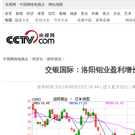
央视网
|
中国网络电视台
|
网站地图
首页
新闻
经济
体育
综艺
春晚
戏曲
音乐
科教
青少
文化
艺术
电视
频道大全
栏目大全
节目大全
直播中国
赛事直播
网络
中国网络电视台
>
经济台
>
财经资讯
>
交银国际：洛阳钼业盈利增
发布时间:2011年08月22日 16:44 |
进入复兴论坛
|