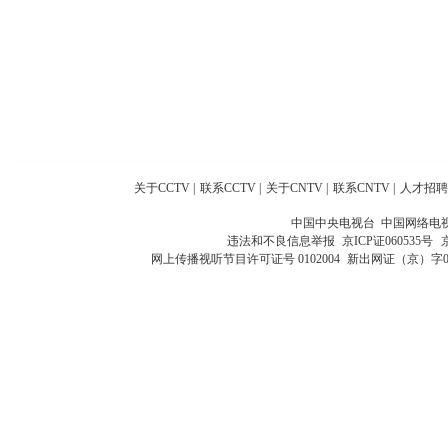
关于CCTV
|
联系CCTV
|
关于CNTV
|
联系CNTV
|
人才招聘
中国中央电视台 中国网络电
违法和不良信息举报
京ICP证060535号
网上传播视听节目许可证号 0102004
新出网证（京）字0