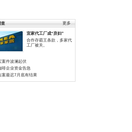
调查
更多
宜家代工厂成“弃妇”
合作存霸王条款，多家代
工厂被关。
宝案件波澜起伏
咖啡企业资金告急
吉案最迟7月底有结果