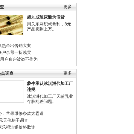
调查
更多
超九成玻尿酸为假货
用关系网织就暴利，8元
产品卖到上万。
素热牵出传销大案
账户余额一折贱卖
店用户账户被盗不作为
热点调查
更多
蒙牛承认冰淇淋代加工厂
违规
冰淇淋代加工厂天辅乳业
存脏乱差问题。
协：苹果维修条款太霸道
0元天价粽子调查
家乐福涉嫌价格欺诈