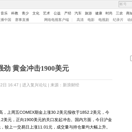
音乐
科教
青少
文化
艺术
公益
产经
汽车
旅游
健康
时尚
三农
商
直播中国
赛事直播
网络电视客户端
|
高清
电影
电视剧
纪录片
动
劲 黄金冲击1900美元
日 16:47 |
进入复兴论坛
| 来源：新浪财经
五COMEX期金上涨30.2美元报收于1852.2美元，今
.2美元，正向1900美元的关口发起冲击。国内方面，今日沪金
8元，较上一交易日上涨11.01元，成交量与持仓量均大幅上升。