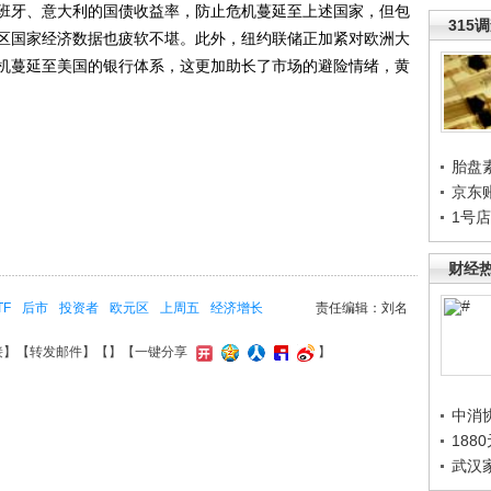
班牙、意大利的国债收益率，防止危机蔓延至上述国家，但包
315
区国家经济数据也疲软不堪。此外，纽约联储正加紧对欧洲大
机蔓延至美国的银行体系，这更加助长了市场的避险情绪，黄
胎盘
京东
1号
财经
TF
后市
投资者
欧元区
上周五
经济增长
责任编辑：刘名
接
】【
转发邮件
】【
】
【一键分享
】
中消
188
武汉