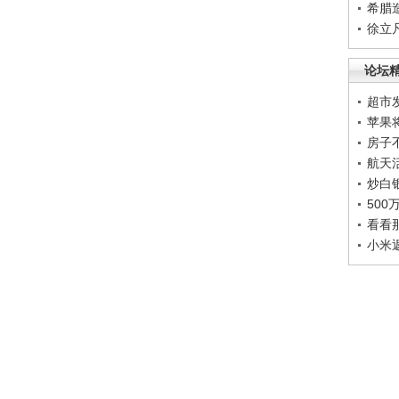
希腊
徐立
论坛
超市
苹果
房子
航天
炒白
50
看看
小米