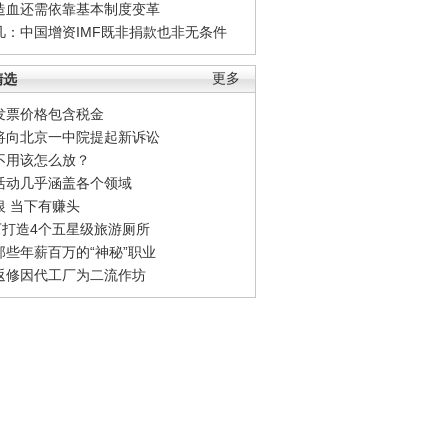
造血还需依靠基本制度变革
凡：中国增资IMF既非捐款也非无条件
精选
更多
发票价格包含税金
将向北京一中院提起新诉讼
不用该怎么放？
活动几乎涵盖各个领域
银 当下有赚头
0万打造4个五星级旅游厕所
那些年薪百万的“神秘”职业
返修因代工厂为二流作坊