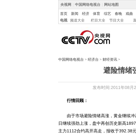
央视网
|
中国网络电视台
|
网站地图
首页
新闻
经济
体育
综艺
春晚
戏曲
电视
频道大全
栏目大全
节目大全
中国网络电视台
>
经济台
>
财经资讯
>
避险情绪强
发布时间:2011年08月22
行情回顾：
由于市场避险情绪高涨，黄金继续冲高，上周
日继续强劲上涨，盘中再创历史新高1897
主力1112合约高开高走，报收于392.3