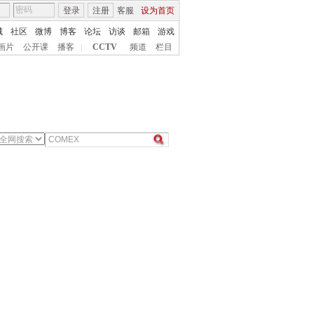
登录
注册
客服
设为首页
城
社区
微博
博客
论坛
访谈
邮箱
游戏
画片
公开课
播客
|
CCTV
频道
栏目