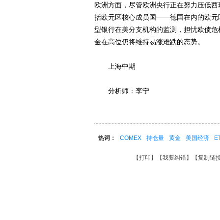
欧洲方面，尽管欧洲央行正在努力压低西
括欧元区核心成员国——德国在内的欧元
型银行在美分支机构的监测，担忧欧债危
金在高位仍将维持易涨难跌的态势。
上海中期
分析师：李宁
热词：
COMEX
持仓量
黄金
美国经济
E
【
打印
】【
我要纠错
】【
复制链