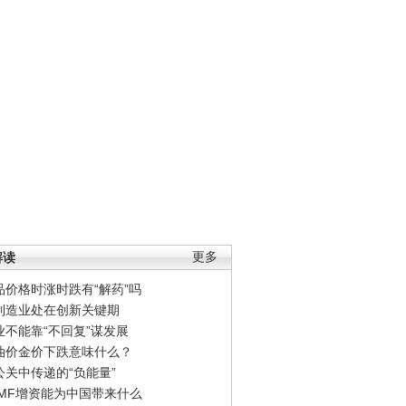
解读
更多
品价格时涨时跌有“解药”吗
制造业处在创新关键期
业不能靠“不回复”谋发展
油价金价下跌意味什么？
公关中传递的“负能量”
IMF增资能为中国带来什么