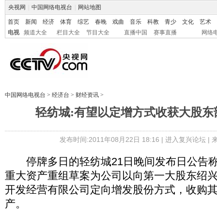
央视网
|
中国网络电视台
|
网站地图
首页
新闻
经济
体育
综艺
春晚
戏曲
音乐
科教
青少
文化
艺术
电视
频道大全
栏目大全
节目大全
直播中国
赛事直播
网络
中国网络电视台
>
经济台
>
财经资讯
>
轻纺城:有望以定增方式收获大股东
发布时间:2011年08月22日 18:16 |
进入复兴论坛
|
停牌多日的轻纺城21日晚间发布日公告称
重大资产重组草案为公司以向第一大股东绍
开发经营有限公司定向增发股份方式，收购
产。