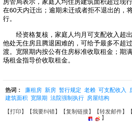
房管局表示，家庭人均住房建筑面积超过现
在60天内迁出；逾期未迁或者拒不退出的，
行。
经资格复核，家庭人均月可支配收入超出
他处无住房且腾退困难的，可给予最多不超过
渡。宽限期内按公有住房标准收取租金；期
场租金指导价收取租金。
热词：
廉租房
新房
暂行规定
老赖
可支配收入
建筑面积
宽限期
法院强制执行
房屋结构
【
打印
】【
我要纠错
】【
复制链接
】【
转发邮件
】
】