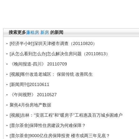
搜索更多
廉租房
新房
的新闻
[经济半小时]深圳天津楼市调查（20110820）
[从怎么看到怎么办]怎么解决住房问题（20110813）
《晚间报道-四川》 20110709
[视频]喀什改造老城区： 保留传统 改善民生
[新闻周刊]20110611
《午间视野》 20110527
聚焦4月份房地产数据
[视频]吉林：“安居工程”和“暖房子”工程惠及百万城乡困难户
[普尔茶舍]保障性住房建设为何难保障？
[普尔茶舍]9000亿住房保障投资 楼市或两三年见底？