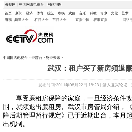
央视网
|
中国网络电视台
|
网站地图
首页
新闻
经济
体育
综艺
春晚
戏曲
音乐
科教
青少
文化
艺术
电视
频道大全
栏目大全
节目大全
直播中国
赛事直播
网络
中国网络电视台
>
经济台
>
财经资讯
>
武汉：租户买了新房须退
发布时间:2011年08月22日 18:23 |
进入复兴论坛
|
享受廉租房保障的家庭，一旦经济条件改
围，就须退出廉租房。武汉市房管局介绍，
障后期管理暂行规定》已于近期出台，本月
出机制。