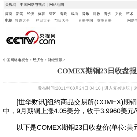
央视网
|
中国网络电视台
|
网站地图
首页
新闻
经济
体育
综艺
春晚
戏曲
音乐
科教
青少
文化
艺术
电视
频道大全
栏目大全
节目大全
直播中国
赛事直播
网络
中国网络电视台
>
经济台
>
财经资讯
>
COMEX期铜23日收盘
发布时间:2011年08月24日 04:16 |
进入复兴论坛
|
[世华财讯]纽约商品交易所(COMEX)期铜
中，9月期铜上涨4.05美分，收于3.9960美元
以下是COMEX期铜23日收盘价(单位:美元